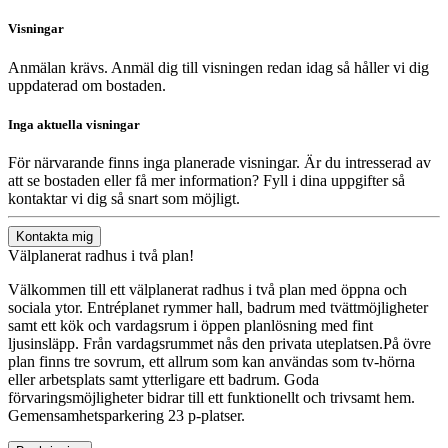
Visningar
Anmälan krävs. Anmäl dig till visningen redan idag så håller vi dig
uppdaterad om bostaden.
Inga aktuella visningar
För närvarande finns inga planerade visningar. Är du intresserad av
att se bostaden eller få mer information? Fyll i dina uppgifter så
kontaktar vi dig så snart som möjligt.
Kontakta mig
Välplanerat radhus i två plan!
Välkommen till ett välplanerat radhus i två plan med öppna och
sociala ytor. Entréplanet rymmer hall, badrum med tvättmöjligheter
samt ett kök och vardagsrum i öppen planlösning med fint
ljusinsläpp. Från vardagsrummet nås den privata uteplatsen.På övre
plan finns tre sovrum, ett allrum som kan användas som tv-hörna
eller arbetsplats samt ytterligare ett badrum. Goda
förvaringsmöjligheter bidrar till ett funktionellt och trivsamt hem.
Gemensamhetsparkering 23 p-platser.