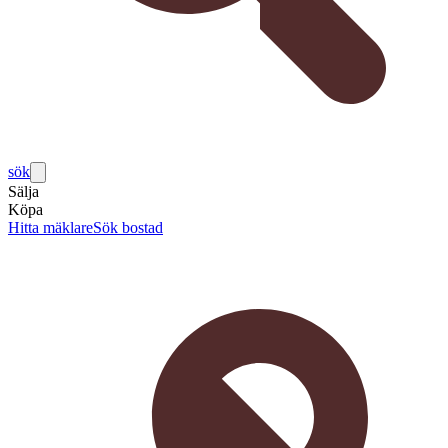
sök
Sälja
Köpa
Hitta mäklare
Sök bostad