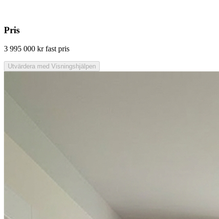
Pris
3 995 000 kr
fast pris
Utvärdera med Visningshjälpen