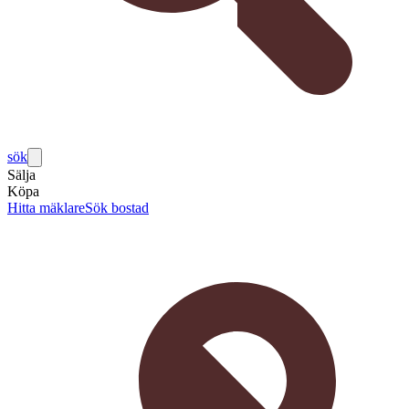
sök
Sälja
Köpa
Hitta mäklare
Sök bostad