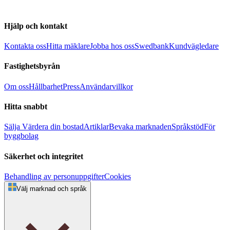
Hjälp och kontakt
Kontakta oss
Hitta mäklare
Jobba hos oss
Swedbank
Kundvägledare
Fastighetsbyrån
Om oss
Hållbarhet
Press
Användarvillkor
Hitta snabbt
Sälja
Värdera din bostad
Artiklar
Bevaka marknaden
Språkstöd
För
byggbolag
Säkerhet och integritet
Behandling av personuppgifter
Cookies
Välj marknad och språk