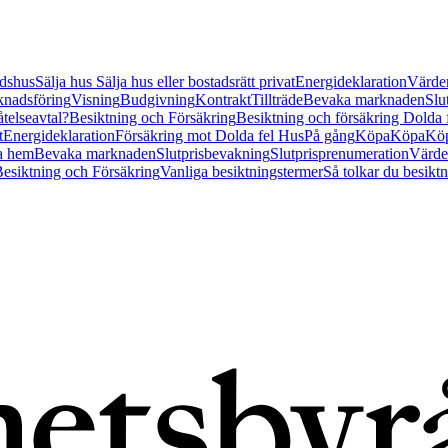
tidshus
Sälja hus
Sälja hus eller bostadsrätt privat
Energideklaration
Värder
nadsföring
Visning
Budgivning
Kontrakt
Tillträde
Bevaka marknaden
Slu
åtelseavtal?
Besiktning och Försäkring
Besiktning och försäkring Dolda
t
Energideklaration
Försäkring mot Dolda fel Hus
På gång
Köpa
Köpa
Köp
a hem
Bevaka marknaden
Slutprisbevakning
Slutprisprenumeration
Värde
esiktning och Försäkring
Vanliga besiktningstermer
Så tolkar du besikt