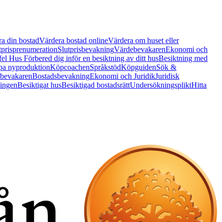
a din bostad
Värdera bostad online
Värdera om huset eller
tprisprenumeration
Slutprisbevakning
Värdebevakaren
Ekonomi och
 fel Hus
Förbered dig inför en besiktning av ditt hus
Besiktning med
a nyproduktion
Köpcoachen
Språkstöd
Köpguiden
Sök &
bevakaren
Bostadsbevakning
Ekonomi och Juridik
Juridisk
ningen
Besiktigat hus
Besiktigad bostadsrätt
Undersökningsplikt
Hitta