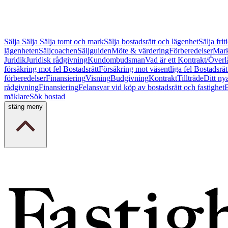
Sälja
Sälja
Sälja tomt och mark
Sälja bostadsrätt och lägenhet
Sälja fri
lägenheten
Säljcoachen
Säljguiden
Möte & värdering
Förberedelser
Mark
Juridik
Juridisk rådgivning
Kundombudsman
Vad är ett Kontrakt/Överl
försäkring mot fel Bostadsrätt
Försäkring mot väsentliga fel Bostadsrät
förberedelser
Finansiering
Visning
Budgivning
Kontrakt
Tillträde
Ditt ny
rådgivning
Finansiering
Felansvar vid köp av bostadsrätt och fastighet
B
mäklare
Sök bostad
stäng meny