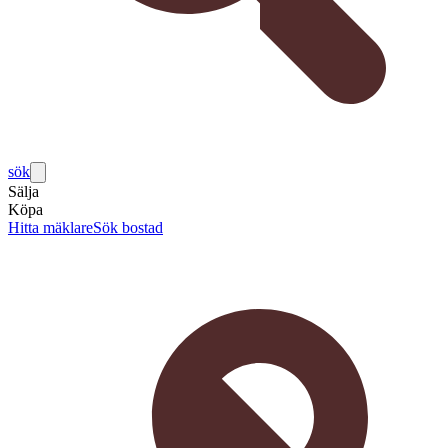
sök
Sälja
Köpa
Hitta mäklare
Sök bostad