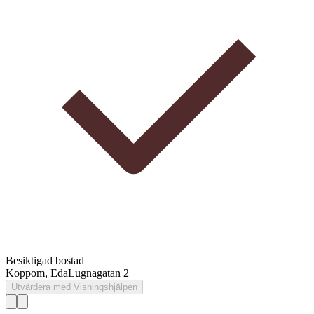
Besiktigad bostad
Koppom, Eda
Lugnagatan 2
Utvärdera med Visningshjälpen