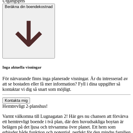
Utgångspris
Beräkna din boendekostnad
Inga aktuella visningar
För närvarande finns inga planerade visningar. Är du intresserad av
att se bostaden eller få mer information? Fyll i dina uppgifter så
kontaktar vi dig så snart som möjligt.
Kontakta mig
Hemtrevligt 2-planshus!
Varmt välkomna till Lugnagatan 2! Här ges nu chansen att förvärva
ett hemtrevligt boende i två plan, där den huvudsakliga boytan är
belägen på det ljusa och trivsamma övre planet. Ett hem som
erbjuder både funktion och potential, perfekt för den mindre familjen