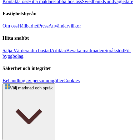
Kontakta oss
Hitta mäklare
Jobba hos oss
Swedbank
Kundvägledare
Fastighetsbyrån
Om oss
Hållbarhet
Press
Användarvillkor
Hitta snabbt
Sälja
Värdera din bostad
Artiklar
Bevaka marknaden
Språkstöd
För
byggbolag
Säkerhet och integritet
Behandling av personuppgifter
Cookies
Välj marknad och språk