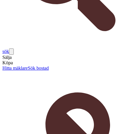
sök
Sälja
Köpa
Hitta mäklare
Sök bostad