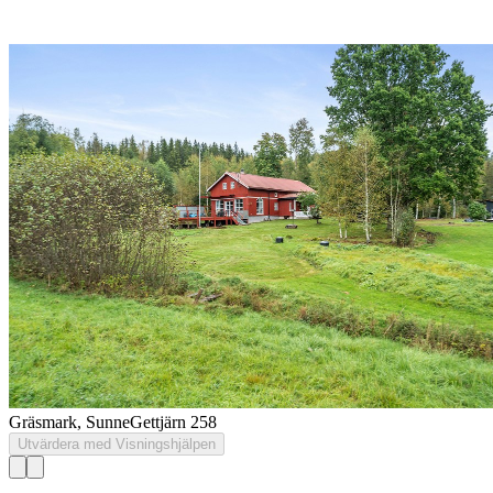
Gräsmark, Sunne
Gettjärn 258
Utvärdera med Visningshjälpen