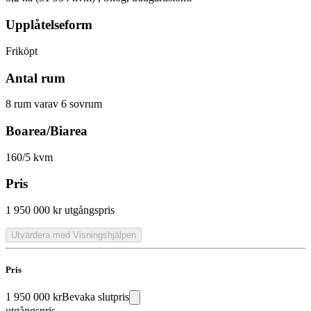
Upplåtelseform
Friköpt
Antal rum
8 rum varav 6 sovrum
Boarea/Biarea
160/5 kvm
Pris
1 950 000 kr
utgångspris
Utvärdera med Visningshjälpen
Pris
1 950 000 kr
Bevaka slutpris
utgångspris