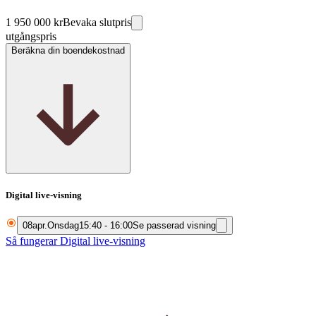
1 950 000 kr
Bevaka slutpris
utgångspris
Beräkna din boendekostnad
Digital live-visning
08
apr.
Onsdag
15:40 - 16:00
Se passerad visning
Så fungerar Digital live-visning