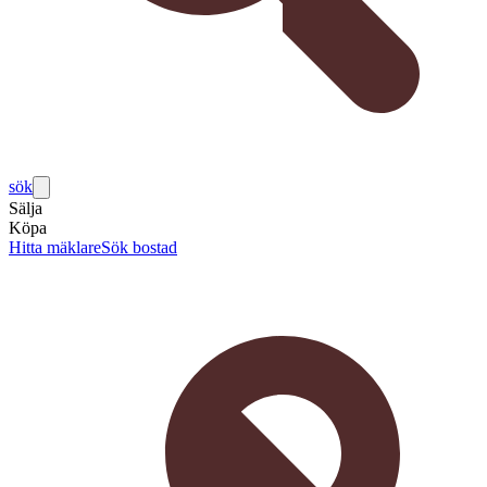
sök
Sälja
Köpa
Hitta mäklare
Sök bostad