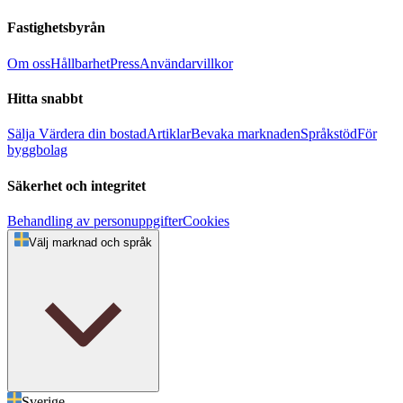
Fastighetsbyrån
Om oss
Hållbarhet
Press
Användarvillkor
Hitta snabbt
Sälja
Värdera din bostad
Artiklar
Bevaka marknaden
Språkstöd
För
byggbolag
Säkerhet och integritet
Behandling av personuppgifter
Cookies
Välj marknad och språk
Sverige