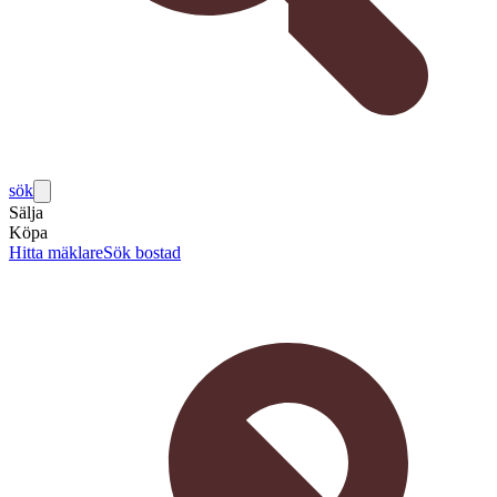
sök
Sälja
Köpa
Hitta mäklare
Sök bostad