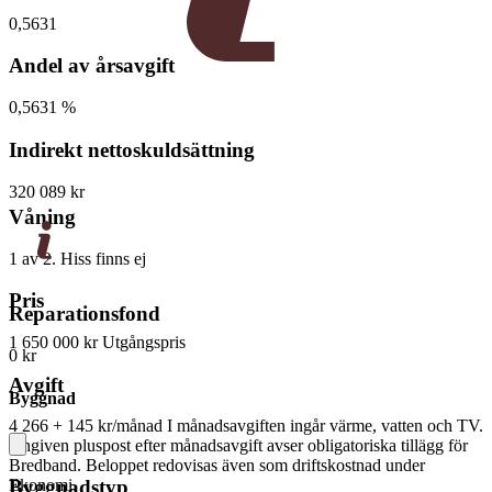
0,5631
Andel av årsavgift
0,5631 %
Indirekt nettoskuldsättning
320 089 kr
Våning
1 av 2. Hiss finns ej
Pris
Reparationsfond
1 650 000 kr
Utgångspris
0 kr
Avgift
Byggnad
4 266 + 145 kr/månad
I månadsavgiften ingår värme, vatten och TV.
Angiven pluspost efter månadsavgift avser obligatoriska tillägg för
Bredband. Beloppet redovisas även som driftskostnad under
Byggnadstyp
Ekonomi.