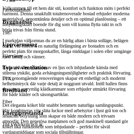
Välkommen till ett hem där stil, komfort och funktion möts i perfekt
Flerbostadshus
harmoni. Denna smakfullt totalrenoverade bostad erbjuder moderna
materialval, genomtänkta detaljer och en optimal planlösning – ett
Byggnadsår
inflyttningsklart boende för dig som vill kunna flytta rakt in och
börja trivas från första stund.
1987
I markplan välkomnas du av en härlig altan i bästa solläge, belägen
Uppvärmning
direkt vid entrén – en naturlig förlängning av bostaden och en
perfekt plats för morgonkaffet, långa middagar i solen eller umgänge
Fjärrvärme
med familj och vänner.
Typ av ventilation
Redan i hallen möts du av en ljus och inbjudande känsla med
stilrena ytskikt, goda avhängningsmöjligheter och praktisk förvaring.
Den genomgående renoveringen skapar ett enhetligt och modernt
FTX
helhetsintryck där varje detalj är noggrant utvald. Intill hallen finns
dessutom en rymlig klädkammare som erbjuder utmärkt förvaring
Bredband
för både kläder och säsongsartiklar.
Fiber
Det eleganta köket blir snabbt hemmets naturliga samlingspunkt.
Här kombineras vita släta luckor med arbetsytor i ljust grå ton och
Energiprestanda
smakfull belysning som skapar en både modern och trivsam
atmosfär. Den generösa matplatsen och god maskinell standard gör
104 kWh/kvm och år
köket lika funktionellt som inbjudande – perfekt för såväl
vardagsmiddagar som sociala tillställningar.