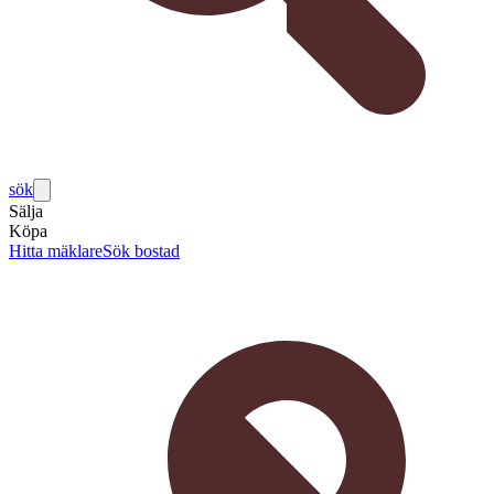
sök
Sälja
Köpa
Hitta mäklare
Sök bostad