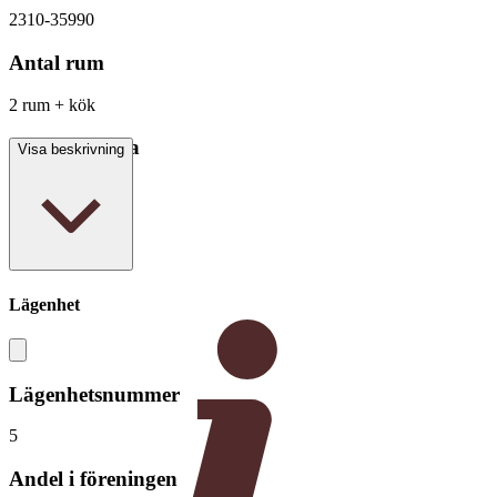
2310-35990
Antal rum
2 rum + kök
Boarea/Biarea
Visa beskrivning
64,5 kvm
Lägenhet
Lägenhetsnummer
5
Andel i föreningen