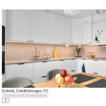
Ersboda, Umeå
Kärnvägen 255
Utvärdera med Visningshjälpen