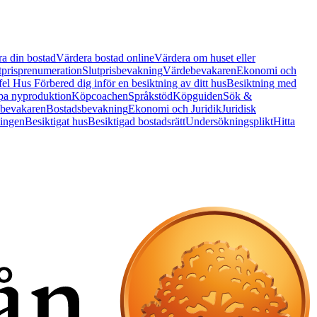
a din bostad
Värdera bostad online
Värdera om huset eller
tprisprenumeration
Slutprisbevakning
Värdebevakaren
Ekonomi och
 fel Hus
Förbered dig inför en besiktning av ditt hus
Besiktning med
a nyproduktion
Köpcoachen
Språkstöd
Köpguiden
Sök &
bevakaren
Bostadsbevakning
Ekonomi och Juridik
Juridisk
ningen
Besiktigat hus
Besiktigad bostadsrätt
Undersökningsplikt
Hitta