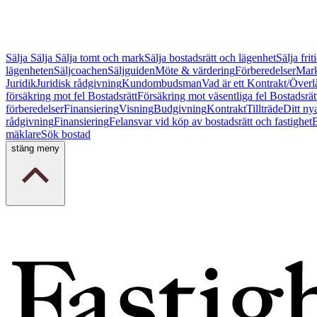
Sälja
Sälja
Sälja tomt och mark
Sälja bostadsrätt och lägenhet
Sälja fri
lägenheten
Säljcoachen
Säljguiden
Möte & värdering
Förberedelser
Mark
Juridik
Juridisk rådgivning
Kundombudsman
Vad är ett Kontrakt/Överl
försäkring mot fel Bostadsrätt
Försäkring mot väsentliga fel Bostadsrät
förberedelser
Finansiering
Visning
Budgivning
Kontrakt
Tillträde
Ditt ny
rådgivning
Finansiering
Felansvar vid köp av bostadsrätt och fastighet
B
mäklare
Sök bostad
stäng meny