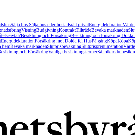
tidshus
Sälja hus
Sälja hus eller bostadsrätt privat
Energideklaration
Värder
nadsföring
Visning
Budgivning
Kontrakt
Tillträde
Bevaka marknaden
Slu
åtelseavtal?
Besiktning och Försäkring
Besiktning och försäkring Dolda
t
Energideklaration
Försäkring mot Dolda fel Hus
På gång
Köpa
Köpa
Köp
a hem
Bevaka marknaden
Slutprisbevakning
Slutprisprenumeration
Värde
esiktning och Försäkring
Vanliga besiktningstermer
Så tolkar du besikt