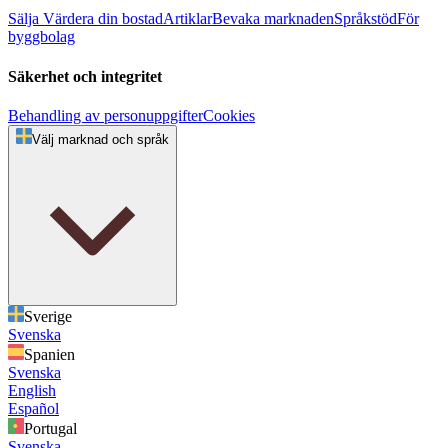
Sälja
Värdera din bostad
Artiklar
Bevaka marknaden
Språkstöd
För
byggbolag
Säkerhet och integritet
Behandling av personuppgifter
Cookies
Välj marknad och språk
Sverige
Svenska
Spanien
Svenska
English
Español
Portugal
Svenska