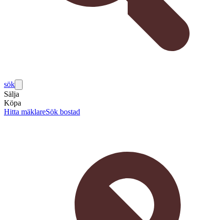
sök
Sälja
Köpa
Hitta mäklare
Sök bostad