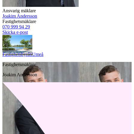
Ansvarig mäklare
Joakim Andersson
Fastighetsmäklare
070 999 94 29
Skicka e-post
Fastighetsbyrån
Umeå
Fastighetsmäklare
Joakim Andersson