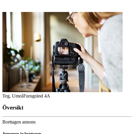
Teg, Umeå
Furugränd 4A
Översikt
Borttagen annons
Annonsen är borttagen