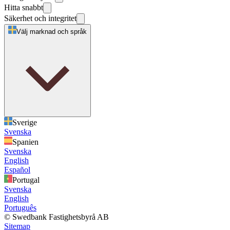
Hitta snabbt
Säkerhet och integritet
Välj marknad och språk
Sverige
Svenska
Spanien
Svenska
English
Español
Portugal
Svenska
English
Português
© Swedbank Fastighetsbyrå AB
Sitemap