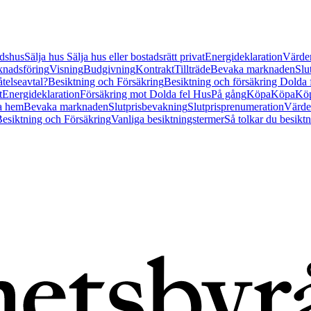
tidshus
Sälja hus
Sälja hus eller bostadsrätt privat
Energideklaration
Värder
nadsföring
Visning
Budgivning
Kontrakt
Tillträde
Bevaka marknaden
Slu
åtelseavtal?
Besiktning och Försäkring
Besiktning och försäkring Dolda
t
Energideklaration
Försäkring mot Dolda fel Hus
På gång
Köpa
Köpa
Köp
a hem
Bevaka marknaden
Slutprisbevakning
Slutprisprenumeration
Värde
esiktning och Försäkring
Vanliga besiktningstermer
Så tolkar du besikt