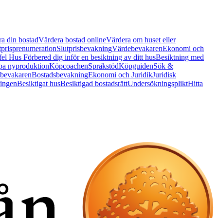
a din bostad
Värdera bostad online
Värdera om huset eller
tprisprenumeration
Slutprisbevakning
Värdebevakaren
Ekonomi och
 fel Hus
Förbered dig inför en besiktning av ditt hus
Besiktning med
a nyproduktion
Köpcoachen
Språkstöd
Köpguiden
Sök &
bevakaren
Bostadsbevakning
Ekonomi och Juridik
Juridisk
ningen
Besiktigat hus
Besiktigad bostadsrätt
Undersökningsplikt
Hitta