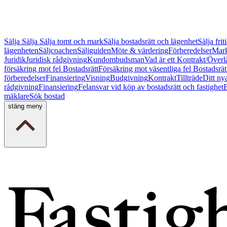
Sälja
Sälja
Sälja tomt och mark
Sälja bostadsrätt och lägenhet
Sälja fri
lägenheten
Säljcoachen
Säljguiden
Möte & värdering
Förberedelser
Mark
Juridik
Juridisk rådgivning
Kundombudsman
Vad är ett Kontrakt/Överl
försäkring mot fel Bostadsrätt
Försäkring mot väsentliga fel Bostadsrät
förberedelser
Finansiering
Visning
Budgivning
Kontrakt
Tillträde
Ditt ny
rådgivning
Finansiering
Felansvar vid köp av bostadsrätt och fastighet
B
mäklare
Sök bostad
stäng meny