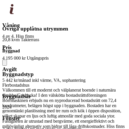
Våning
Övriga upplåtna utrymmen
4 av 4. Hiss finns
20,8 kvm Takterrass
Pris
Byggnad
4 195 000 kr
Utgångspris
Avgift
Byggnadstyp
5 442 kr/månad
inkl värme, VA, sophantering
Flerbostadshus
Välkommen till ett modernt och välplanerat boende i naturnära
Grubbe/Grisbacka! I den välskötta bostadsrättsföreningen
Byggnadsår
Borrmaskinen erbjuds nu en nyproducerad bostadsrätt om 72,4
kvadratmeter, belägen högst upp i byggnaden. Bostaden har en
2024
genomtänkt planlösning med tre rum och kök i öppen disposition,
vilket skapar en ljus och luftig atmosfär med goda sociala ytor.
Fönster
Fastigheten är utrustad med bergvärme, ett energieffektivt och
miljövänligt alternativ som bidrar till låga driftskostnader. Hiss finns