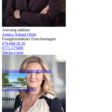
Ansvarig mäklare
Annica Åslund Olsén
Fastighetsmäklare
Franchisetagare
070-668 58 20
0771-175000
Skicka e-post
Extra kontakt
Gunilla
Wästlund
Fastighetsbyrån
Umeå
Bilder