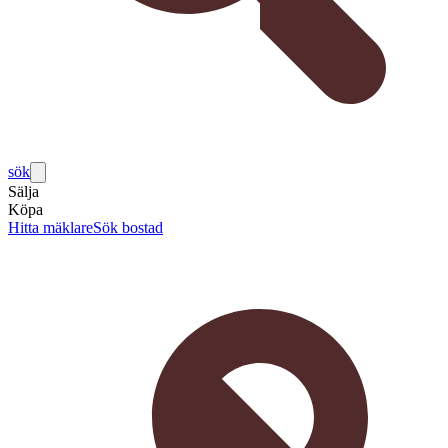
sök
Sälja
Köpa
Hitta mäklare
Sök bostad