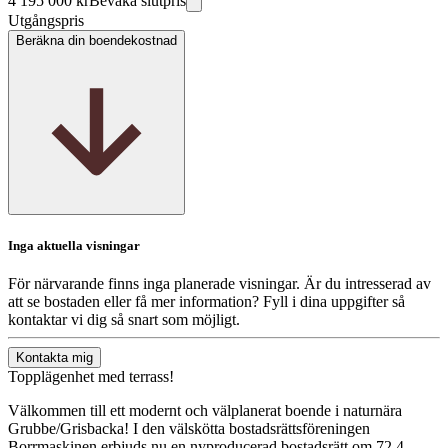
4 195 000 kr
Bevaka slutpris
Utgångspris
Beräkna din boendekostnad
Inga aktuella visningar
För närvarande finns inga planerade visningar. Är du intresserad av
att se bostaden eller få mer information? Fyll i dina uppgifter så
kontaktar vi dig så snart som möjligt.
Kontakta mig
Topplägenhet med terrass!
Välkommen till ett modernt och välplanerat boende i naturnära
Grubbe/Grisbacka! I den välskötta bostadsrättsföreningen
Borrmaskinen erbjuds nu en nyproducerad bostadsrätt om 72,4