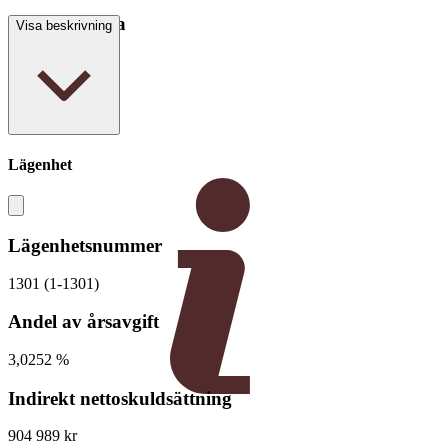
Boarea/Biarea
Visa beskrivning
72,4 kvm
Lägenhet
Lägenhetsnummer
1301 (1-1301)
Andel av årsavgift
3,0252 %
Indirekt nettoskuldsättning
904 989 kr