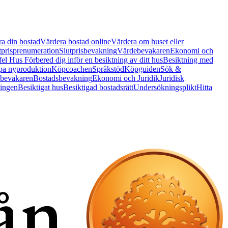
a din bostad
Värdera bostad online
Värdera om huset eller
tprisprenumeration
Slutprisbevakning
Värdebevakaren
Ekonomi och
 fel Hus
Förbered dig inför en besiktning av ditt hus
Besiktning med
a nyproduktion
Köpcoachen
Språkstöd
Köpguiden
Sök &
bevakaren
Bostadsbevakning
Ekonomi och Juridik
Juridisk
ningen
Besiktigat hus
Besiktigad bostadsrätt
Undersökningsplikt
Hitta