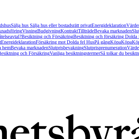
tidshus
Sälja hus
Sälja hus eller bostadsrätt privat
Energideklaration
Värder
nadsföring
Visning
Budgivning
Kontrakt
Tillträde
Bevaka marknaden
Slu
åtelseavtal?
Besiktning och Försäkring
Besiktning och försäkring Dolda
t
Energideklaration
Försäkring mot Dolda fel Hus
På gång
Köpa
Köpa
Köp
a hem
Bevaka marknaden
Slutprisbevakning
Slutprisprenumeration
Värde
esiktning och Försäkring
Vanliga besiktningstermer
Så tolkar du besikt