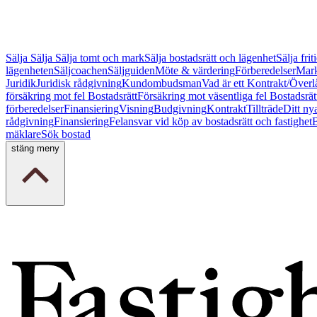
Sälja
Sälja
Sälja tomt och mark
Sälja bostadsrätt och lägenhet
Sälja fri
lägenheten
Säljcoachen
Säljguiden
Möte & värdering
Förberedelser
Mark
Juridik
Juridisk rådgivning
Kundombudsman
Vad är ett Kontrakt/Överl
försäkring mot fel Bostadsrätt
Försäkring mot väsentliga fel Bostadsrät
förberedelser
Finansiering
Visning
Budgivning
Kontrakt
Tillträde
Ditt ny
rådgivning
Finansiering
Felansvar vid köp av bostadsrätt och fastighet
B
mäklare
Sök bostad
stäng meny