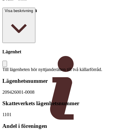
Boarea/Biarea
Visa beskrivning
56 kvm
Lägenhet
Till lägenheten hör nyttjanderätten till två källarförråd.
Lägenhetsnummer
209426001-0008
Skatteverkets lägenhetsnummer
1101
Andel i föreningen