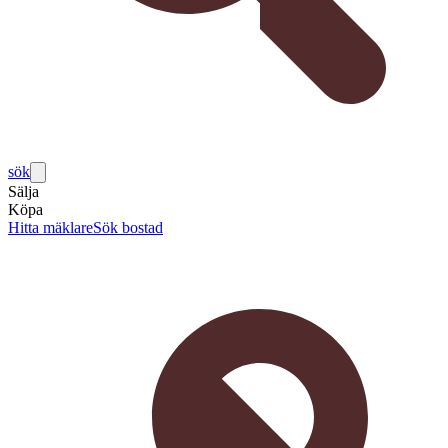
sök
Sälja
Köpa
Hitta mäklare
Sök bostad