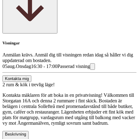
Visningar
Anmälan krävs. Anmäl dig till visningen redan idag så håller vi dig
uppdaterad om bostaden.
05
aug.
Onsdag
16:30 - 17:00
Passerad visning
Kontakta mig
2 rum & kök i trevlig läge!
Kontakta mäklaren för att boka in en privatvisning! Välkommen till
Storgatan 16A och denna 2 rummare i fint skick. Bostaden är
belägen i centrala Sollefteå med promenadavstånd till både butiker,
gym, caféer och restauranger. Lägenheten erbjuder ett fint kök med
plats för matgrupp, vardagsrum med utgång till balkong med vacker
vy mot Ångermanälven, rymligt sovrum samt badrum.
Beskrivning