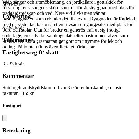
både sängar och sittmöblemang, en jordkällare i gott skick för
500 kr/år
förvaring av säsongens skörd samt en förrådsbyggnad med plats för
trädgårdsredskap och ved. Nere vid älvkanten väntar
Försäkring
bastubyggnaden som erbjuder det lilla extra. Byggnaden är fördelad
med en vedeldad bastu samt en trivsam umgängesdel med plats för
5 464 kr/år
bord och stolar. Utanför breder en generös trall ut sig i soligt
söderläge, en självklar samlingsplats efter bastun med älven som
Tillkommer
kuliss. Den stora gräsmattan ger gott om utrymme för lek och
odling. På tomten finns även flertalet bärbuskar.
Fastighetsavgift/-skatt
3 233 kr/år
Kommentar
Sotning/brandskyddskontroll var 3:e år av braskamin, senaste
fakturan 1165kr.
Fastighet
Beteckning