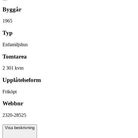
Byggår
1965
Typ
Enfamiljshus
Tomtarea
2 301 kvm
Upplåtelseform
Friköpt
Webbnr
2320-28525
Antal rum
Visa beskrivning