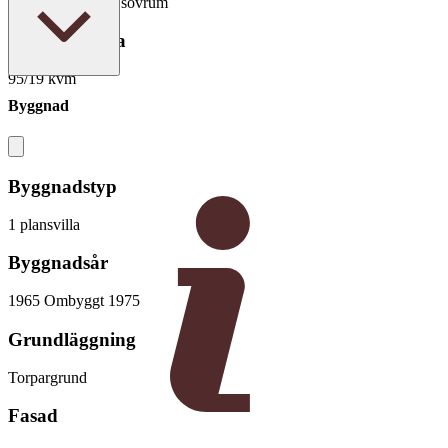
4 rum varav 1 - 2 sovrum
Boarea/Biarea
95/19 kvm
Byggnad
Byggnadstyp
1 plansvilla
Byggnadsår
1965 Ombyggt 1975
Grundläggning
Torpargrund
Fasad