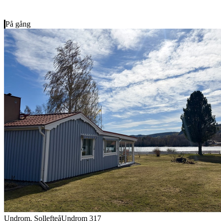
På gång
Undrom, Sollefteå
Undrom 317