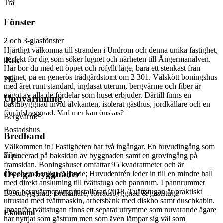
Trä
Fönster
2 och 3-glasfönster
Hjärtligt välkomna till stranden i Undrom och denna unika fastighet,
perfekt för dig som söker lugnet och närheten till Ångermanälven.
Tak
Här bor du med ett öppet och rofyllt läge, bara ett stenkast från
vattnet, på en generös trädgårdstomt om 2 301. Välskött boningshus
Plåt
med året runt standard, inglasat uterum, bergvärme och fiber är
något av alla de fördelar som huset erbjuder. Därtill finns en
Uppvärmning
bastubyggnad invid älvkanten, isolerat gästhus, jordkällare och en
förrådsbyggnad. Vad mer kan önskas?
Bergvärme
Bostadshus
Bredband
Välkommen in! Fastigheten har två ingångar. En huvudingång som
Fiber
är placerad på baksidan av byggnaden samt en grovingång på
framsidan. Boningshuset omfattar 95 kvadratmeter och är
Övriga byggnader
disponerad enligt följande; Huvudentrén leder in till en mindre hall
med direkt anslutning till tvättstuga och pannrum. I pannrummet
finns bergvärmepump installerad 2018. Tvättstugan är praktiskt
Bastubyggnad, jordkällare, förrådsbyggnad & gäststuga
utrustad med tvättmaskin, arbetsbänk med diskho samt duschkabin.
Innanför tvättstugan finns ett separat utrymme som nuvarande ägare
Ekonomi
har nyttjat som gästrum men som även lämpar sig väl som