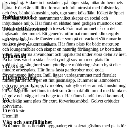
grovingång. Vidare in i bostaden, på höger sida, hittar du hemmets
hjärta. Köket är stilfullt utformat och fullt utrustat med fullstor kyl
och frys, bänkdiskmaskin, spis, ugn samt köksfläkt. Köket är öppet
Driftkostnad
mot matplatsen och matrummet vilket skapar en social och
inbjudande miljö. Här finns en eldstad med gedigen murstock som
Total driftskostnad
bidrar med både värme och trivsel. Från matrummet når du det
inglasade uterummet. Ett generöst utformat rum med klinkergolv
och stora helglasade fönsterpartier som på ett vackert sätt ramar in
34 652 kr/år
utsikten över Ångermanälven. Här finns plats för både matgrupp
Baserat på 1 person i hushållet
och loungemöbler och skapar en naturlig förlängning av bostaden,
vilket gör ytorna användbart och uppskattat under stora delar av året.
Elkostnad
På hallens vänstra sida nås ett rymligt sovrum med plats för
dubbelsäng, sängbord samt ytterligare möblering såsom byrå eller
18 088 kr/år
mindre arbetsplats. Här finns fasta garderober med goda
förvaringsmöjligheter. Intill ligger vardagsrummet med flertalet
Elförbrukning
fönsterpartier som ger ett fint ljusinsläpp. Rummet är lättmöblerat
och rymmer soffgrupp, tv möbler, bokhyllor eller annat. I anslutning
8 369 kWh/år
till vardagsrummet finns toalett som är smakfullt inredd med klinkers
på golv och väggar i en beige ton. Här finns handfat med kommod,
VA
spegelskåp samt plats för extra förvaringsmöbel. Golvet erbjuder
golvvärme.
10 600 kr/år
Utemiljö
Väg och samfällighet
På tomten finns flertalet byggnader; ett isolerat gästhus med plats för