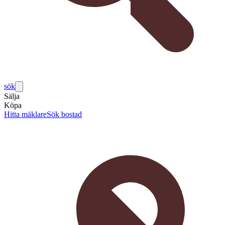
sök
Sälja
Köpa
Hitta mäklare
Sök bostad