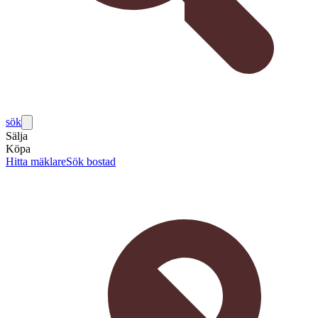
sök
Sälja
Köpa
Hitta mäklare
Sök bostad