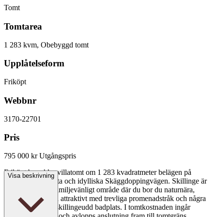
Tomt
Tomtarea
1 283 kvm, Obebyggd tomt
Upplåtelseform
Friköpt
Webbnr
3170-22701
Pris
795 000 kr
Utgångspris
Friköpt byggklar villatomt om 1 283 kvadratmeter belägen på
Visa beskrivning
populära, omtyckta och idylliska Skäggdoppingvägen. Skillinge är
ett omtyckt och familjevänligt område där du bor du naturnära,
familjevänligt och attraktivt med trevliga promenadstråk och några
hundra meter till skillingeudd badplats. I tomtkostnaden ingår
kommunal vatten och avlopps anslutning fram till tomtgräns.