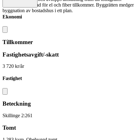
Anslutning kostnad för el och fiber tillkommer. Byggrätten medger
byggnation av bostadshus i ett plan.
Ekonomi
Tillkommer
Fastighetsavgift/-skatt
3 720 kr/år
Fastighet
Beteckning
Skillinge 2:261
Tomt
1 283 kvm, Obebyggd tomt