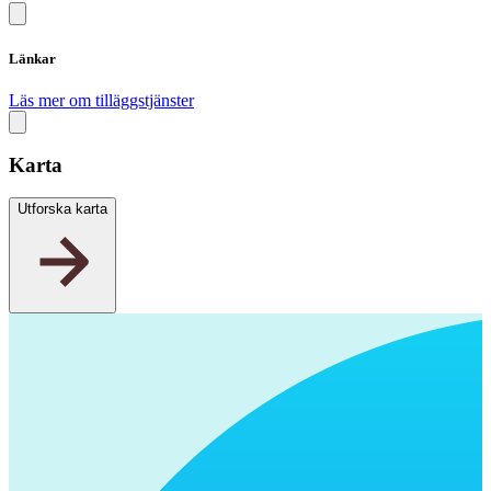
Länkar
Läs mer om tilläggstjänster
Karta
Utforska karta