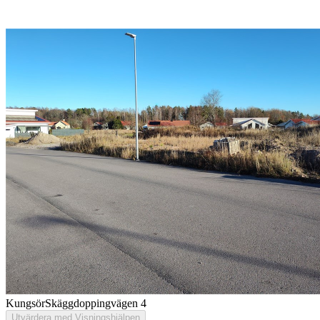
Kungsör
Skäggdoppingvägen 4
Utvärdera med Visningshjälpen