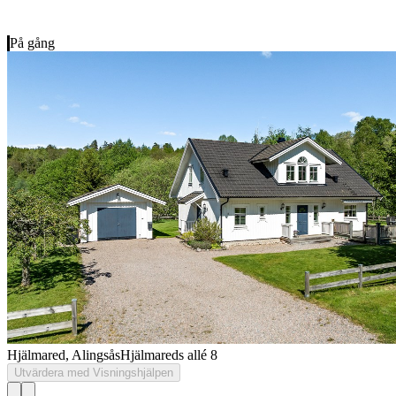
På gång
Hjälmared, Alingsås
Hjälmareds allé 8
Utvärdera med Visningshjälpen