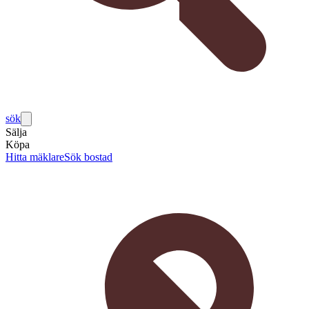
sök
Sälja
Köpa
Hitta mäklare
Sök bostad