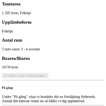
Tomtarea
1 295 kvm, Friköpt
Upplåtelseform
Friköpt
Antal rum
5 rum varav 3 - 4 sovrum
Boarea/Biarea
167/0 kvm
Utvärdera med Visningshjälpen
På gång
Under "På gång" visar vi bostäder där en försäljning förbereds.
Anmäl ditt intresse redan nu så håller vi dig uppdaterad.