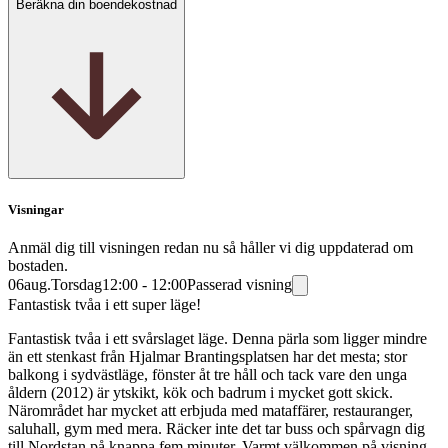
Beräkna din boendekostnad
Visningar
Anmäl dig till visningen redan nu så håller vi dig uppdaterad om
bostaden.
06
aug.
Torsdag
12:00 - 12:00
Passerad visning
Fantastisk tvåa i ett super läge!
Fantastisk tvåa i ett svårslaget läge. Denna pärla som ligger mindre
än ett stenkast från Hjalmar Brantingsplatsen har det mesta; stor
balkong i sydvästläge, fönster åt tre håll och tack vare den unga
åldern (2012) är ytskikt, kök och badrum i mycket gott skick.
Närområdet har mycket att erbjuda med mataffärer, restauranger,
saluhall, gym med mera. Räcker inte det tar buss och spårvagn dig
till Nordstan på knappa fem minuter. Varmt välkommen på visning