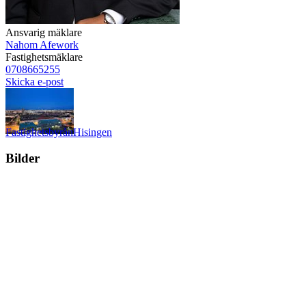
Ansvarig mäklare
Nahom Afework
Fastighetsmäklare
0708665255
Skicka e-post
Fastighetsbyrån
Hisingen
Bilder