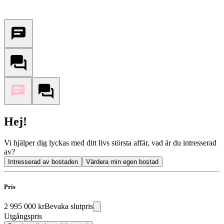
Hej!
Vi hjälper dig lyckas med ditt livs största affär, vad är du intresserad
av?
Intresserad av bostaden
Värdera min egen bostad
Pris
2 995 000 kr
Bevaka slutpris
Utgångspris