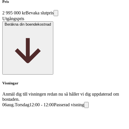
Pris
2 995 000 kr
Bevaka slutpris
Utgångspris
Beräkna din boendekostnad
Visningar
Anmäl dig till visningen redan nu så håller vi dig uppdaterad om
bostaden.
06
aug.
Torsdag
12:00 - 12:00
Passerad visning