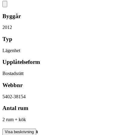
Byggår
2012
Typ
Lägenhet
Upplåtelseform
Bostadsrätt
Webbnr
5402-38154
Antal rum
2 rum + kök
Boarea/Biarea
Visa beskrivning