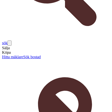
sök
Sälja
Köpa
Hitta mäklare
Sök bostad