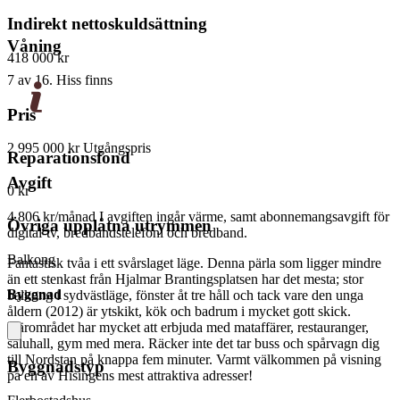
Indirekt nettoskuldsättning
Våning
418 000 kr
7 av 16. Hiss finns
Pris
2 995 000 kr
Utgångspris
Reparationsfond
Avgift
0 kr
4 806 kr/månad
I avgiften ingår värme, samt abonnemangsavgift för
Övriga upplåtna utrymmen
digital-tv, bredbandstelefoni och bredband.
Balkong
Fantastisk tvåa i ett svårslaget läge. Denna pärla som ligger mindre
än ett stenkast från Hjalmar Brantingsplatsen har det mesta; stor
Byggnad
balkong i sydvästläge, fönster åt tre håll och tack vare den unga
åldern (2012) är ytskikt, kök och badrum i mycket gott skick.
Närområdet har mycket att erbjuda med mataffärer, restauranger,
saluhall, gym med mera. Räcker inte det tar buss och spårvagn dig
till Nordstan på knappa fem minuter. Varmt välkommen på visning
Byggnadstyp
på en av Hisingens mest attraktiva adresser!