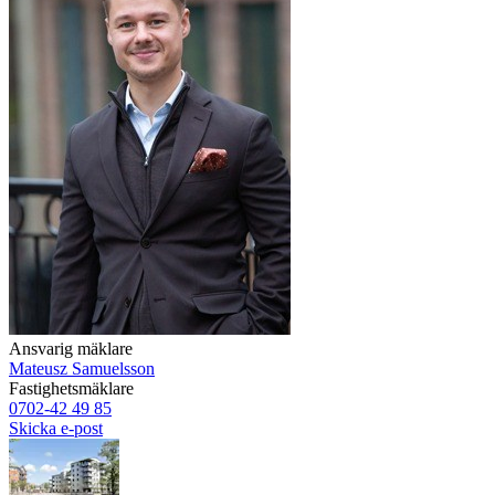
Ansvarig mäklare
Mateusz Samuelsson
Fastighetsmäklare
0702-42 49 85
Skicka e-post