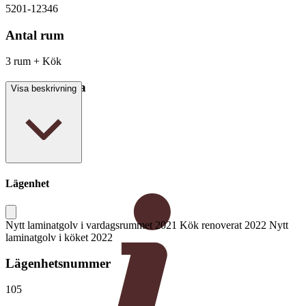
5201-12346
Antal rum
3 rum + Kök
Boarea/Biarea
Visa beskrivning
75,1 kvm
Lägenhet
Nytt laminatgolv i vardagsrummet 2021 Kök renoverat 2022 Nytt
laminatgolv i köket 2022
Lägenhetsnummer
105