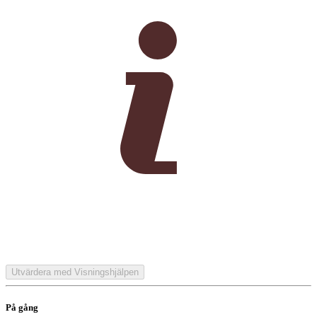
Utvärdera med Visningshjälpen
På gång