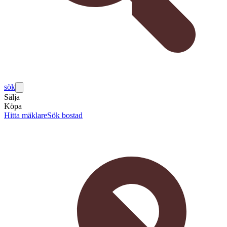
sök
Sälja
Köpa
Hitta mäklare
Sök bostad