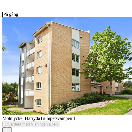
På gång
Mölnlycke, Härryda
Trumpetsvampen 1
Utvärdera med Visningshjälpen