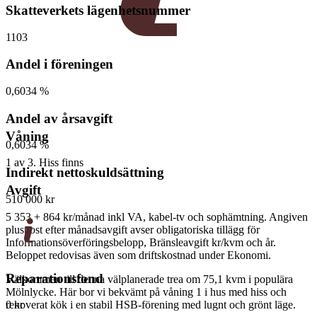
Skatteverkets lägenhetsnummer
1103
Andel i föreningen
0,6034 %
Andel av årsavgift
Våning
0,6034 %
1 av 3. Hiss finns
Indirekt nettoskuldsättning
Avgift
510 000 kr
5 353 + 864 kr/månad
inkl VA, kabel-tv och sophämtning. Angiven
pluspost efter månadsavgift avser obligatoriska tillägg för
Informationsöverföringsbelopp, Bränsleavgift kr/kvm och år.
Beloppet redovisas även som driftskostnad under Ekonomi.
Reparationsfond
Välkommen till denna välplanerade trea om 75,1 kvm i populära
Mölnlycke. Här bor vi bekvämt på våning 1 i hus med hiss och
renoverat kök i en stabil HSB-förening med lugnt och grönt läge.
0 kr