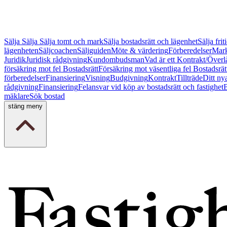
Sälja
Sälja
Sälja tomt och mark
Sälja bostadsrätt och lägenhet
Sälja fri
lägenheten
Säljcoachen
Säljguiden
Möte & värdering
Förberedelser
Mark
Juridik
Juridisk rådgivning
Kundombudsman
Vad är ett Kontrakt/Överl
försäkring mot fel Bostadsrätt
Försäkring mot väsentliga fel Bostadsrät
förberedelser
Finansiering
Visning
Budgivning
Kontrakt
Tillträde
Ditt ny
rådgivning
Finansiering
Felansvar vid köp av bostadsrätt och fastighet
B
mäklare
Sök bostad
stäng meny