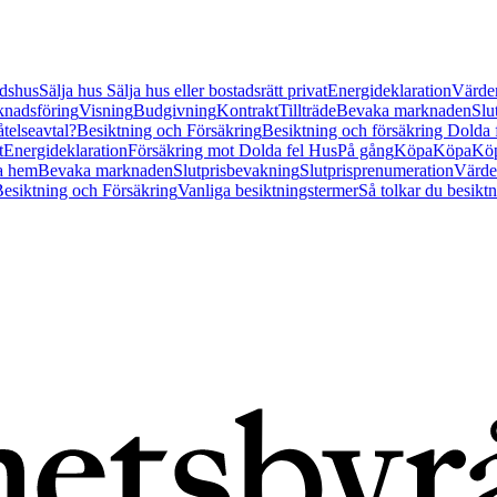
tidshus
Sälja hus
Sälja hus eller bostadsrätt privat
Energideklaration
Värder
nadsföring
Visning
Budgivning
Kontrakt
Tillträde
Bevaka marknaden
Slu
åtelseavtal?
Besiktning och Försäkring
Besiktning och försäkring Dolda
t
Energideklaration
Försäkring mot Dolda fel Hus
På gång
Köpa
Köpa
Köp
a hem
Bevaka marknaden
Slutprisbevakning
Slutprisprenumeration
Värde
esiktning och Försäkring
Vanliga besiktningstermer
Så tolkar du besikt