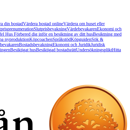
a din bostad
Värdera bostad online
Värdera om huset eller
tprisprenumeration
Slutprisbevakning
Värdebevakaren
Ekonomi och
 fel Hus
Förbered dig inför en besiktning av ditt hus
Besiktning med
a nyproduktion
Köpcoachen
Språkstöd
Köpguiden
Sök &
bevakaren
Bostadsbevakning
Ekonomi och Juridik
Juridisk
ningen
Besiktigat hus
Besiktigad bostadsrätt
Undersökningsplikt
Hitta