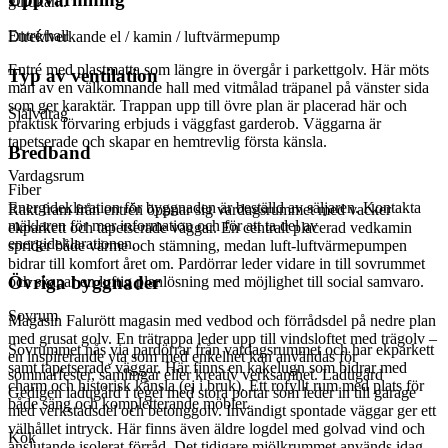
guldkant.
Entré/hall
Direktverkande el / kamin / luftvärmepump
Entré med plastmatta som längre in övergår i parkettgolv. Här möts
Typ av ventilation
man av en välkomnande hall med vitmålad träpanel på vänster sida
som ger karaktär. Trappan upp till övre plan är placerad här och
Självdrag
praktisk förvaring erbjuds i väggfast garderob. Väggarna är
tapetserade och skapar en hemtrevlig första känsla.
Bredband
Vardagsrum
Fiber
Energideklaration för byggnaden är beställd av säljaren. Kontakta
Rakt fram från entrén öppnar sig vardagsrummet med vacker
mäklaren för mer information och för att ta del av
ekparkett och tapetserade väggar. En centralt placerad vedkamin
energideklarationen.
sprider både värme och stämning, medan luft-luftvärmepumpen
bidrar till komfort året om. Pardörrar leder vidare in till sovrummet
Övriga byggnader
och skapar en luftig planlösning med möjlighet till social samvaro.
Sovrum
Magasin Falurött magasin med vedbod och förrådsdel på nedre plan
med grusat golv. En trätrappa leder upp till vindsloftet med trägolv –
Sovrummet nås via pardörrar från vardagsrummet och har ekparkett
en inspirerande yta som med enkelhet kan användas för
samt tapetserade väggar. Här finns en kakelugn som bidrar med
sommarfester, samlingar eller kreativ verksamhet. Ladugård
charm och historisk känsla (ej i bruk). Ett rofyllt rum med plats för
Gedigen ladugård i tegel med stora portar som leder in till garage
både säng och kompletterande möbler.
med verkstadsdel och betonggolv. Invändigt spontade väggar ger ett
välhållet intryck. Här finns även äldre logdel med golvad vind och
Kök
anslutande isolerat förråd. Det tidigare mjölkrummet används idag