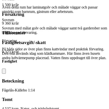
1 500 kr/år
Även detta rum har laminatgolv och målade väggar och passar
utmärkt som barnrum, gästrum eller arbetsrum.
Försäkring
Sovrum
9 360 kr/år
Sovrum med målat golv och målade väggar samt två garderober som
Tillkommer
erbjuder god förvaring.
Förvaring
Fastighetsavgift/-skatt
På båda sidor av övre plan finns kattvindar med praktisk förvaring.
9 323 kr/år
Den ena används idag som klädkammare. Här finns även husets
andra luftvärmepump placerad. Vatten finns uppdraget till övre plan.
Fastighet
Beteckning
Fågelås-Källebo 1:14
Tomt
4 537 kvm, Natur- och trädgårdstomt