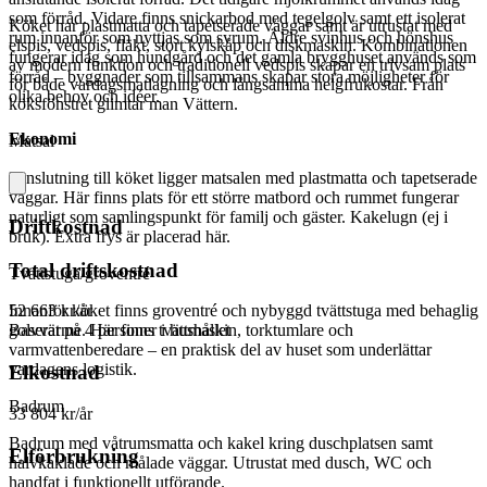
som förråd. Vidare finns snickarbod med tegelgolv samt ett isolerat
Köket har plastmatta och tapetserade väggar samt är utrustat med
rum innanför som nyttjas som syrum. Äldre svinhus och hönshus
elspis, vedspis, fläkt, stort kylskåp och diskmaskin. Kombinationen
fungerar idag som hundgård och det gamla brygghuset används som
av modern funktion och traditionell vedspis skapar en trivsam plats
förråd – byggnader som tillsammans skapar stora möjligheter för
för både vardagsmatlagning och långsamma helgfrukostar. Från
olika behov och idéer.
köksfönstret glimtar man Vättern.
Ekonomi
Matsal
I anslutning till köket ligger matsalen med plastmatta och tapetserade
väggar. Här finns plats för ett större matbord och rummet fungerar
naturligt som samlingspunkt för familj och gäster. Kakelugn (ej i
Driftkostnad
bruk). Extra frys är placerad här.
Total driftskostnad
Tvättstuga/groventré
Innanför köket finns groventré och nybyggd tvättstuga med behaglig
52 663 kr/år
golvvärme. Här finns tvättmaskin, torktumlare och
Baserat på 4 personer i hushållet
varmvattenberedare – en praktisk del av huset som underlättar
vardagens logistik.
Elkostnad
Badrum
33 804 kr/år
Badrum med våtrumsmatta och kakel kring duschplatsen samt
Elförbrukning
halvkaklade och målade väggar. Utrustat med dusch, WC och
handfat i funktionellt utförande.