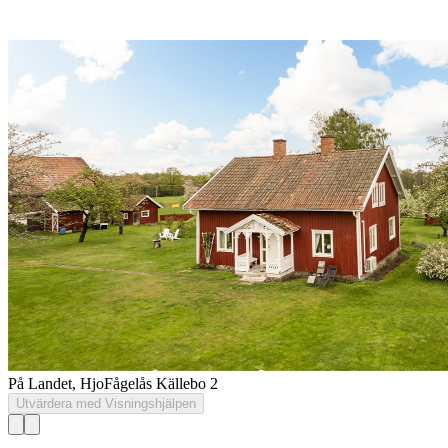
På Landet, Hjo
Fågelås Källebo 2
Utvärdera med Visningshjälpen