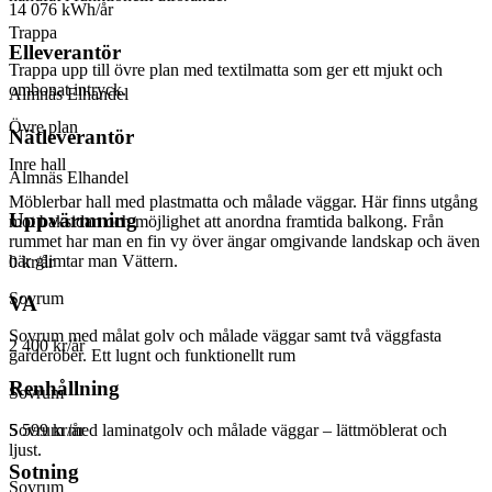
14 076 kWh/år
Trappa
Elleverantör
Trappa upp till övre plan med textilmatta som ger ett mjukt och
ombonat intryck.
Almnäs Elhandel
Övre plan
Nätleverantör
Inre hall
Almnäs Elhandel
Möblerbar hall med plastmatta och målade väggar. Här finns utgång
Uppvärmning
mot baksidan och möjlighet att anordna framtida balkong. Från
rummet har man en fin vy över ängar omgivande landskap och även
här glimtar man Vättern.
0 kr/år
Sovrum
VA
Sovrum med målat golv och målade väggar samt två väggfasta
2 400 kr/år
garderober. Ett lugnt och funktionellt rum
Renhållning
Sovrum
5 599 kr/år
Sovrum med laminatgolv och målade väggar – lättmöblerat och
ljust.
Sotning
Sovrum