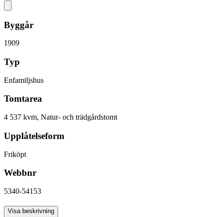
Byggår
1909
Typ
Enfamiljshus
Tomtarea
4 537 kvm, Natur- och trädgårdstomt
Upplåtelseform
Friköpt
Webbnr
5340-54153
Antal rum
Visa beskrivning