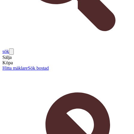
sök
Sälja
Köpa
Hitta mäklare
Sök bostad