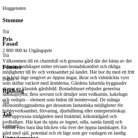
Huggensten
Stomme
Trä
Pris
Fasad
2 800 000 kr
Utgångspris
Trä
Välkommen till en charmfull och genuina gård där det bästa av det
svenska landskapet möter trivsam bostadskomfort och rikliga
Fönster
möjligheter till liv och verksamhet på landet. Här bor du med ett fritt
och högt läge omgivet av öppna ängar, åkrar och vidsträckta vyer
2-glas
som skiftar vackert med årstiderna. Gårdens faluröda byggnader
skapar en klassisk gårdsbild. Bostadshuset erbjuder generösa
Bjälklag
sällskapsytor, flera sovrum och detaljer som vedkamin, kakelugn
och vedspis – element som bidrar till hemtrevnad. De många
Trä
ekonomibyggnaderna ger dessutom fantastiska möjligheter för
hobbyverksamhet, förvaring, djurhållning eller entreprenörskap.
Tak
Den uppvuxna trädgården med fruktträd, köksträdgård och
jordkällare. Här kan du njuta av lugnet, odla, samla familj och
Lertegel
vänner eller bara låta blicken vila över det öppna landskapet. En
gård med själ, potential och ett läge som ger vardagen en lantlig
Uppvärmning