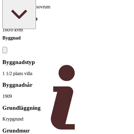
7 rum varav 4 - 5 sovrum
Boarea/Biarea
160/0 kvm
Byggnad
Byggnadstyp
1 1/2 plans villa
Byggnadsår
1909
Grundläggning
Krypgrund
Grundmur