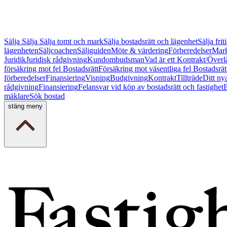
Sälja
Sälja
Sälja tomt och mark
Sälja bostadsrätt och lägenhet
Sälja fri
lägenheten
Säljcoachen
Säljguiden
Möte & värdering
Förberedelser
Mark
Juridik
Juridisk rådgivning
Kundombudsman
Vad är ett Kontrakt/Överl
försäkring mot fel Bostadsrätt
Försäkring mot väsentliga fel Bostadsrät
förberedelser
Finansiering
Visning
Budgivning
Kontrakt
Tillträde
Ditt ny
rådgivning
Finansiering
Felansvar vid köp av bostadsrätt och fastighet
B
mäklare
Sök bostad
stäng meny