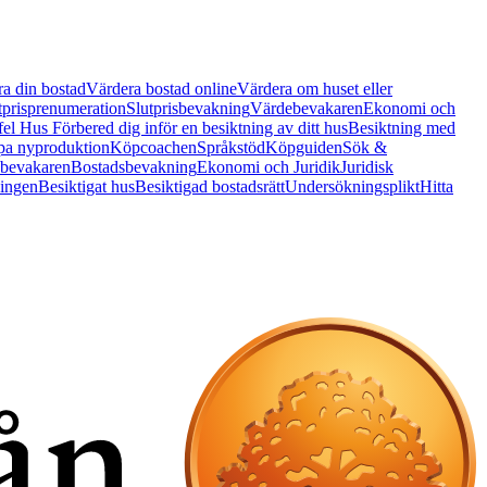
a din bostad
Värdera bostad online
Värdera om huset eller
tprisprenumeration
Slutprisbevakning
Värdebevakaren
Ekonomi och
 fel Hus
Förbered dig inför en besiktning av ditt hus
Besiktning med
a nyproduktion
Köpcoachen
Språkstöd
Köpguiden
Sök &
bevakaren
Bostadsbevakning
Ekonomi och Juridik
Juridisk
ningen
Besiktigat hus
Besiktigad bostadsrätt
Undersökningsplikt
Hitta