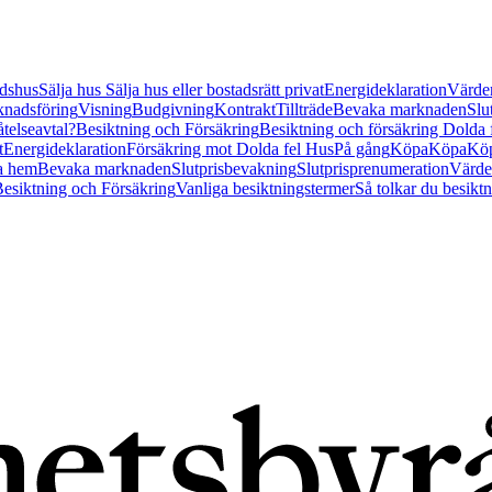
tidshus
Sälja hus
Sälja hus eller bostadsrätt privat
Energideklaration
Värder
nadsföring
Visning
Budgivning
Kontrakt
Tillträde
Bevaka marknaden
Slu
åtelseavtal?
Besiktning och Försäkring
Besiktning och försäkring Dolda
t
Energideklaration
Försäkring mot Dolda fel Hus
På gång
Köpa
Köpa
Köp
a hem
Bevaka marknaden
Slutprisbevakning
Slutprisprenumeration
Värde
esiktning och Försäkring
Vanliga besiktningstermer
Så tolkar du besikt