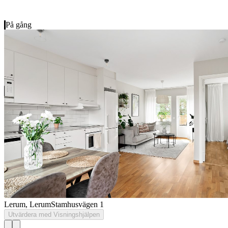
På gång
Lerum, Lerum
Stamhusvägen 1
Utvärdera med Visningshjälpen