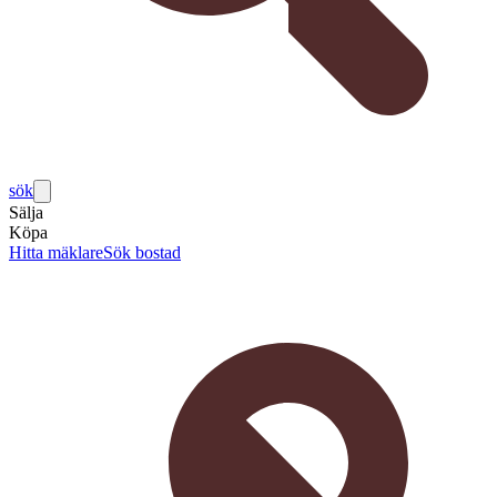
sök
Sälja
Köpa
Hitta mäklare
Sök bostad