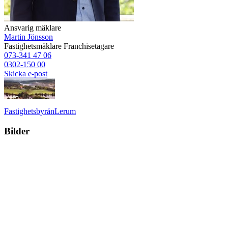
Ansvarig mäklare
Martin Jönsson
Fastighetsmäklare
Franchisetagare
073-341 47 06
0302-150 00
Skicka e-post
Fastighetsbyrån
Lerum
Bilder