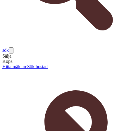
sök
Sälja
Köpa
Hitta mäklare
Sök bostad