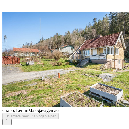
Gråbo, Lerum
Målögavägen 26
Utvärdera med Visningshjälpen