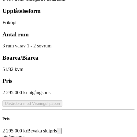
Upplåtelseform
Friköpt
Antal rum
3 rum varav 1 - 2 sovrum
Boarea/Biarea
51/32 kvm
Pris
2 295 000 kr
utgångspris
Utvärdera med Visningshjälpen
Pris
2 295 000 kr
Bevaka slutpris
utgångspris