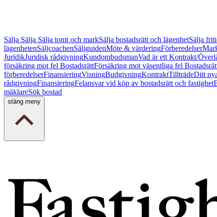
Sälja
Sälja
Sälja tomt och mark
Sälja bostadsrätt och lägenhet
Sälja fri
lägenheten
Säljcoachen
Säljguiden
Möte & värdering
Förberedelser
Mark
Juridik
Juridisk rådgivning
Kundombudsman
Vad är ett Kontrakt/Överl
försäkring mot fel Bostadsrätt
Försäkring mot väsentliga fel Bostadsrät
förberedelser
Finansiering
Visning
Budgivning
Kontrakt
Tillträde
Ditt ny
rådgivning
Finansiering
Felansvar vid köp av bostadsrätt och fastighet
B
mäklare
Sök bostad
stäng meny