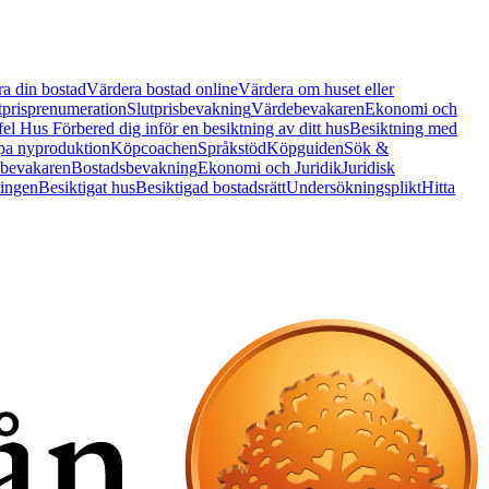
a din bostad
Värdera bostad online
Värdera om huset eller
tprisprenumeration
Slutprisbevakning
Värdebevakaren
Ekonomi och
 fel Hus
Förbered dig inför en besiktning av ditt hus
Besiktning med
a nyproduktion
Köpcoachen
Språkstöd
Köpguiden
Sök &
bevakaren
Bostadsbevakning
Ekonomi och Juridik
Juridisk
ningen
Besiktigat hus
Besiktigad bostadsrätt
Undersökningsplikt
Hitta