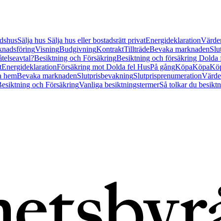
tidshus
Sälja hus
Sälja hus eller bostadsrätt privat
Energideklaration
Värder
nadsföring
Visning
Budgivning
Kontrakt
Tillträde
Bevaka marknaden
Slu
åtelseavtal?
Besiktning och Försäkring
Besiktning och försäkring Dolda
t
Energideklaration
Försäkring mot Dolda fel Hus
På gång
Köpa
Köpa
Köp
a hem
Bevaka marknaden
Slutprisbevakning
Slutprisprenumeration
Värde
esiktning och Försäkring
Vanliga besiktningstermer
Så tolkar du besikt