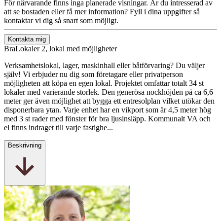
För närvarande finns inga planerade visningar. Är du intresserad av
att se bostaden eller få mer information? Fyll i dina uppgifter så
kontaktar vi dig så snart som möjligt.
Kontakta mig
BraLokaler 2, lokal med möjligheter
Verksamhetslokal, lager, maskinhall eller båtförvaring? Du väljer
själv! Vi erbjuder nu dig som företagare eller privatperson
möjligheten att köpa en egen lokal. Projektet omfattar totalt 34 st
lokaler med varierande storlek. Den generösa nockhöjden på ca 6,6
meter ger även möjlighet att bygga ett entresolplan vilket utökar den
disponerbara ytan. Varje enhet har en vikport som är 4,5 meter hög
med 3 st rader med fönster för bra ljusinsläpp. Kommunalt VA och
el finns indraget till varje fastighe...
Beskrivning