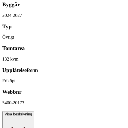
Byggår
2024-2027
Typ
Övrigt
Tomtarea
132 kvm
Upplåtelseform
Friköpt
Webbnr
5400-20173
Antal rum
Visa beskrivning
1 rum