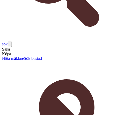
sök
Sälja
Köpa
Hitta mäklare
Sök bostad