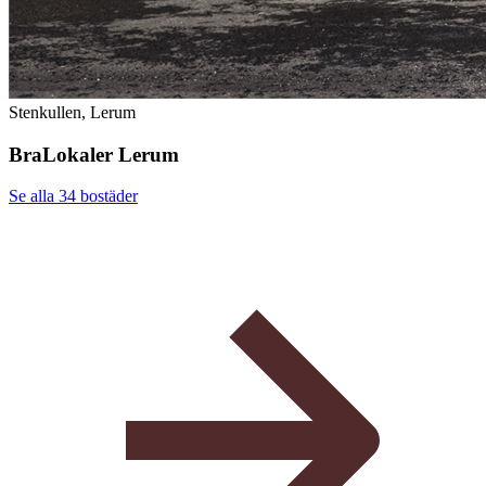
Stenkullen, Lerum
BraLokaler Lerum
Se alla 34
bostäder