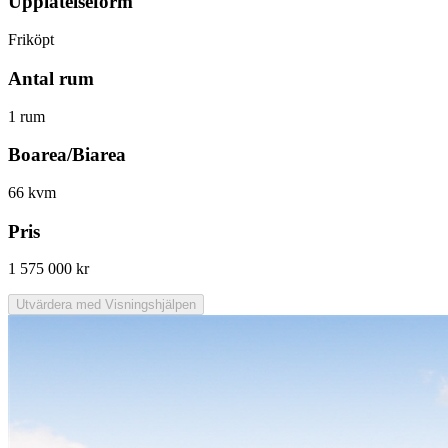
Upplåtelseform
Friköpt
Antal rum
1 rum
Boarea/Biarea
66 kvm
Pris
1 575 000 kr
Utvärdera med Visningshjälpen