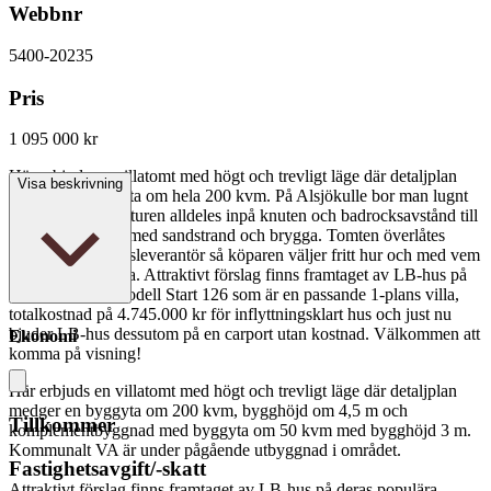
Webbnr
5400-20235
Pris
1 095 000 kr
Här erbjuds en villatomt med högt och trevligt läge där detaljplan
Visa beskrivning
medger en byggyta om hela 200 kvm. På Alsjökulle bor man lugnt
och skönt med naturen alldeles inpå knuten och badrocksavstånd till
badplats i Alsjön med sandstrand och brygga. Tomten överlåtes
fristående från husleverantör så köparen väljer fritt hur och med vem
man önskar bygga. Attraktivt förslag finns framtaget av LB-hus på
deras populära modell Start 126 som är en passande 1-plans villa,
totalkostnad på 4.745.000 kr för inflyttningsklart hus och just nu
bjuder LB-hus dessutom på en carport utan kostnad. Välkommen att
Ekonomi
komma på visning!
Här erbjuds en villatomt med högt och trevligt läge där detaljplan
medger en byggyta om 200 kvm, bygghöjd om 4,5 m och
Tillkommer
komplementbyggnad med byggyta om 50 kvm med bygghöjd 3 m.
Kommunalt VA är under pågående utbyggnad i området.
Fastighetsavgift/-skatt
Attraktivt förslag finns framtaget av LB-hus på deras populära