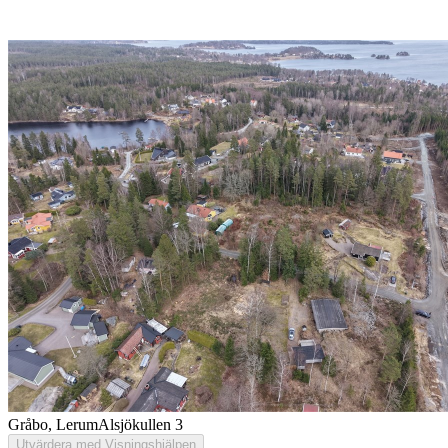
Gråbo, Lerum
Alsjökullen 3
Utvärdera med Visningshjälpen