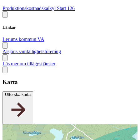
Produktionskostnadskalkyl Start 126
Länkar
Lerums kommun VA
Alsjöns samfällighetsförening
Läs mer om tilläggstjänster
Karta
Utforska karta