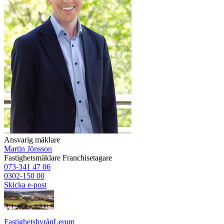
Ansvarig mäklare
Martin Jönsson
Fastighetsmäklare
Franchisetagare
073-341 47 06
0302-150 00
Skicka e-post
Fastighetsbyrån
Lerum