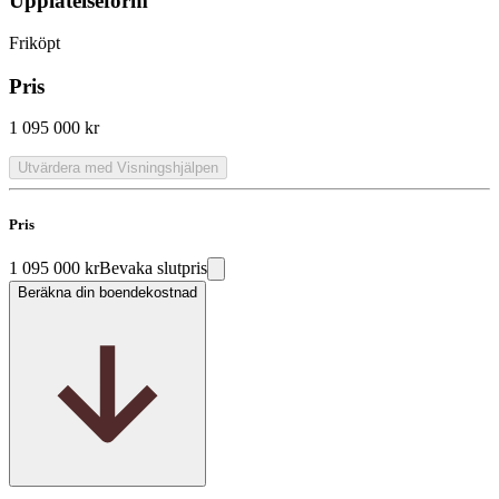
Upplåtelseform
Friköpt
Pris
1 095 000 kr
Utvärdera med Visningshjälpen
Pris
1 095 000 kr
Bevaka slutpris
Beräkna din boendekostnad