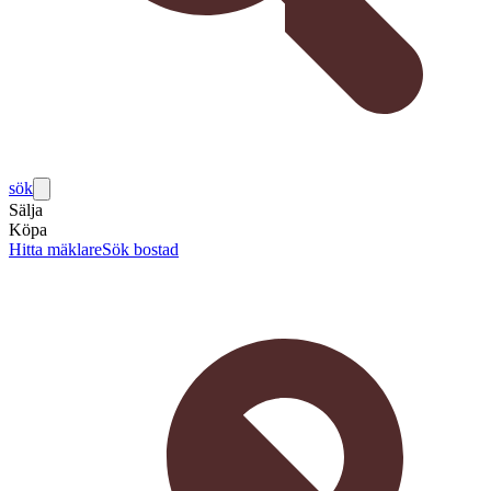
sök
Sälja
Köpa
Hitta mäklare
Sök bostad