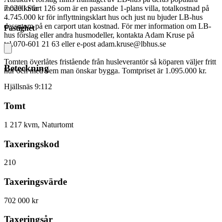
modell Start 126 som är en passande 1-plans villa, totalkostnad på
7 020 kr/år
4.745.000 kr för inflyttningsklart hus och just nu bjuder LB-hus
dessutom på en carport utan kostnad. För mer information om LB-
Fastighet
hus förslag eller andra husmodeller, kontakta Adam Kruse på
tel.070-601 21 63 eller e-post adam.kruse@lbhus.se
Tomten överlåtes fristående från husleverantör så köparen väljer fritt
Beteckning
hur och med vem man önskar bygga. Tomtpriset är 1.095.000 kr.
Hjällsnäs 9:112
Tomt
1 217 kvm, Naturtomt
Taxeringskod
210
Taxeringsvärde
702 000 kr
Taxeringsår