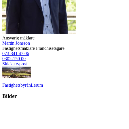
Ansvarig mäklare
Martin Jönsson
Fastighetsmäklare
Franchisetagare
073-341 47 06
0302-150 00
Skicka e-post
Fastighetsbyrån
Lerum
Bilder