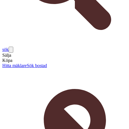
sök
Sälja
Köpa
Hitta mäklare
Sök bostad