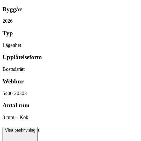
Byggår
2026
Typ
Lägenhet
Upplåtelseform
Bostadsrätt
Webbnr
5400-20303
Antal rum
3 rum + Kök
Boarea/Biarea
Visa beskrivning