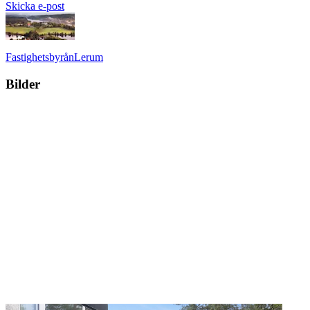
Skicka e-post
Fastighetsbyrån
Lerum
Bilder