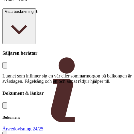
Boarea/Biarea
Visa beskrivning
104,2 kvm
Säljaren berättar
Lugnet som infinner sig en vår eller sommarmorgon på balkongen är
svårslagen. Fågelsång och ett och annat rådjur hjälper till.
Dokument & länkar
Dokument
Årsredovisning 24/25