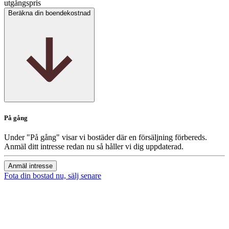
utgångspris
Beräkna din boendekostnad
På gång
Under "På gång" visar vi bostäder där en försäljning förbereds.
Anmäl ditt intresse redan nu så håller vi dig uppdaterad.
Anmäl intresse
Fota din bostad nu, sälj senare