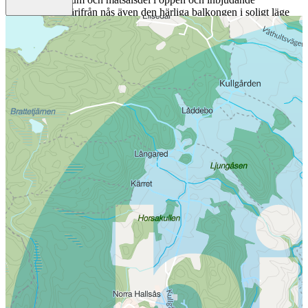
planlösning. Härifrån nås även den härliga balkongen i soligt läge
med rogivande utsikt mot grönskan. Köket är stilrent och välplanerat
med gott om arbetsyta och förvaring. En elegant trappa leder upp till
bostadens mer privata del där ett mysigt allrum knyter samman de tre
sovrummen på ett naturligt sätt. Här uppe finns även ytterligare ett
stilrent badrum som skapar extra komfort för familjen. Detta är ett
hem för dig som söker något utöver det vanliga, ett boende där
modern komfort möter lugnet från naturen. Här bor du i ett rofyllt
område med närhet till skog och promenadstråk samtidigt som
skolor, service, kommunikationer och Lerums centrum finns inom
bekvämt avstånd.