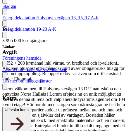
Stadgar
Energideklaration Halssmyckevägen 13, 15, 17 A-K
Pris
Energideklaration 19-23 A-K
3 995 000 kr
utgångspris
Länkar
Avgift
Föreningens hemsida
6 552 + 208 kr/månad
inkl värme, tv, bredband och ip-telefoni..
Angiven pluspost efter månadsavgift avser obligatoriska tillägg för
Läs mer om bolån på Swedbank.se
Internetuppkoppling. Beloppet redovisas även som driftskostnad
under Ekonomi.
Läs mer om tilläggstjänster
Varmt välkommen till Halssmyckevägen 13 D! I natursköna och
omtyckta Norra Hallsås i Lerum erbjuds nu en unik möjlighet att
Karta
förvärva denna stilrena och välplanerade fyrarumslägenhet om 104
kvm i etage! Här bor du med skogen som närmsta granne i ett hem
där stora fönsterpartier suddar ut gränsen mellan ute och inne och
Utforska karta
låter naturen bli en självklar del av vardagen. Bostaden håller
genomgående fint skick med smakfulla materialval och en modern,
trivsam atmosfär. Entréplanet bjuder in till socialt umgänge med ett
luftigt vardagsrum och matsalsdel i öppen och inbjudande