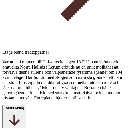
Etage bland trädtopparna!
Varmt välkommen till Halssmyckevägen 13 D! I natursköna och
omtyckta Norra Hallsås i Lerum erbjuds nu en unik möjlighet att
förvärva denna stilrena och välplanerade fyrarumslägenhet om 104
kvm i etage! Här bor du med skogen som närmsta granne i ett hem
där stora fönsterpartier suddar ut gränsen mellan ute och inne och
låter naturen bli en självklar del av vardagen. Bostaden håller
genomgående fint skick med smakfulla materialval och en modern,
trivsam atmosfär. Entréplanet bjuder in till socialt...
Beskrivning