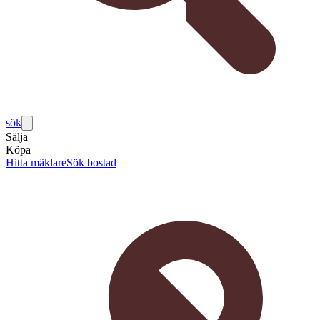
sök
Sälja
Köpa
Hitta mäklare
Sök bostad