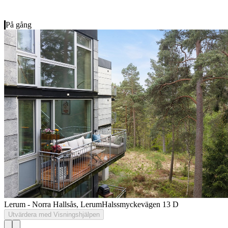
På gång
Lerum - Norra Hallsås, Lerum
Halssmyckevägen 13 D
Utvärdera med Visningshjälpen