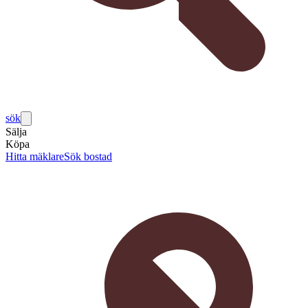
sök
Sälja
Köpa
Hitta mäklare
Sök bostad