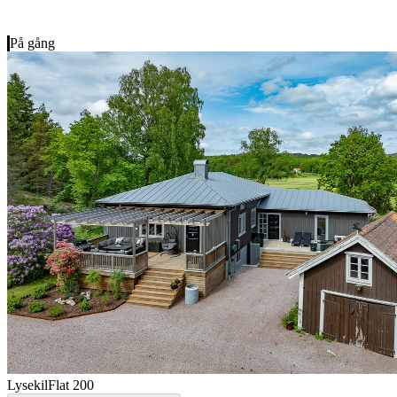
På gång
Lysekil
Flat 200