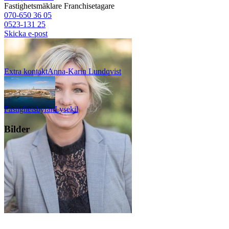
Fastighetsmäklare
Franchisetagare
070-650 36 05
0523-131 25
Skicka e-post
Extra kontakt
Anna-Karin
Lundqvist
Fastighetsbyrån
Lysekil
Bilder