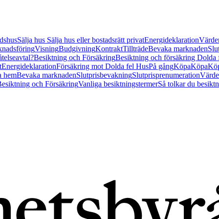
tidshus
Sälja hus
Sälja hus eller bostadsrätt privat
Energideklaration
Värder
nadsföring
Visning
Budgivning
Kontrakt
Tillträde
Bevaka marknaden
Slu
åtelseavtal?
Besiktning och Försäkring
Besiktning och försäkring Dolda
t
Energideklaration
Försäkring mot Dolda fel Hus
På gång
Köpa
Köpa
Köp
a hem
Bevaka marknaden
Slutprisbevakning
Slutprisprenumeration
Värde
esiktning och Försäkring
Vanliga besiktningstermer
Så tolkar du besikt