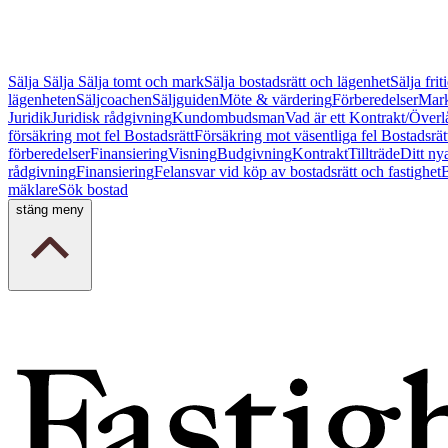
Sälja
Sälja
Sälja tomt och mark
Sälja bostadsrätt och lägenhet
Sälja fri
lägenheten
Säljcoachen
Säljguiden
Möte & värdering
Förberedelser
Mark
Juridik
Juridisk rådgivning
Kundombudsman
Vad är ett Kontrakt/Överl
försäkring mot fel Bostadsrätt
Försäkring mot väsentliga fel Bostadsrät
förberedelser
Finansiering
Visning
Budgivning
Kontrakt
Tillträde
Ditt ny
rådgivning
Finansiering
Felansvar vid köp av bostadsrätt och fastighet
B
mäklare
Sök bostad
stäng meny