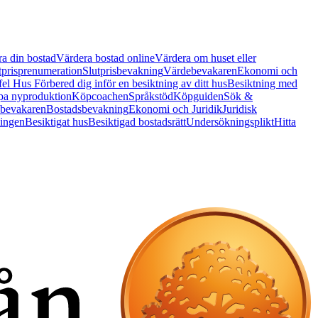
a din bostad
Värdera bostad online
Värdera om huset eller
tprisprenumeration
Slutprisbevakning
Värdebevakaren
Ekonomi och
 fel Hus
Förbered dig inför en besiktning av ditt hus
Besiktning med
a nyproduktion
Köpcoachen
Språkstöd
Köpguiden
Sök &
bevakaren
Bostadsbevakning
Ekonomi och Juridik
Juridisk
ningen
Besiktigat hus
Besiktigad bostadsrätt
Undersökningsplikt
Hitta