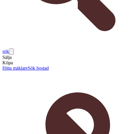
sök
Sälja
Köpa
Hitta mäklare
Sök bostad