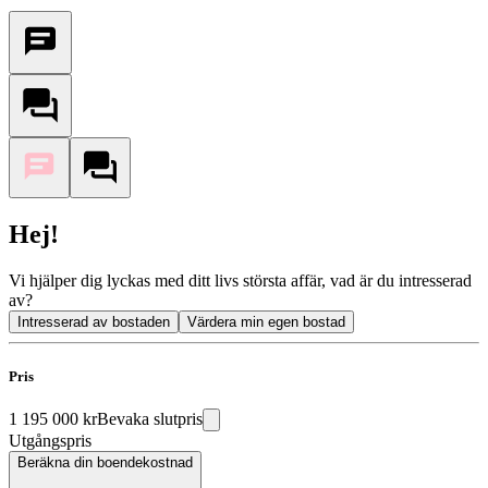
Hej!
Vi hjälper dig lyckas med ditt livs största affär, vad är du intresserad
av?
Intresserad av bostaden
Värdera min egen bostad
Pris
1 195 000 kr
Bevaka slutpris
Utgångspris
Beräkna din boendekostnad