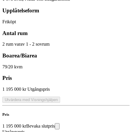
Upplåtelseform
Friköpt
Antal rum
2 rum varav 1 - 2 sovrum
Boarea/Biarea
79/20 kvm
Pris
1 195 000 kr
Utgångspris
Utvärdera med Visningshjälpen
Pris
1 195 000 kr
Bevaka slutpris
Utgångspris