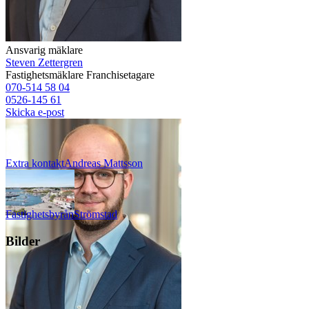
Ansvarig mäklare
Steven Zettergren
Fastighetsmäklare
Franchisetagare
070-514 58 04
0526-145 61
Skicka e-post
Extra kontakt
Andreas
Mattsson
Fastighetsbyrån
Strömstad
Bilder