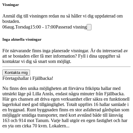
Visningar
Anmäl dig till visningen redan nu så håller vi dig uppdaterad om
bostaden.
06
aug.
Torsdag
15:00 - 17:00
Passerad visning
Inga aktuella visningar
För närvarande finns inga planerade visningar. Är du intresserad av
att se bostaden eller få mer information? Fyll i dina uppgifter så
kontaktar vi dig så snart som möjligt.
Kontakta mig
Företagshallar i Fjällbacka!
Nu finns den unika möjligheten att förvärva friköpta hallar med
utmärkt läge på Lilla Anrås, endast några minuter från Fjällbacka.
Här ges chansen att driva egen verksamhet eller säkra en funktionell
lagerlokal med god tillgänglighet. Totalt uppförs 16 hallar samlade i
en byggnad. Runt byggnaden finns en stor asfalterad gårdsplan som
möjliggör smidiga transporter, med kort avstånd både till länsväg
163 och 914 mot Tanum. Varje hall utgör en egen fastighet och har
en yta om cirka 70 kvm. Lokalern...