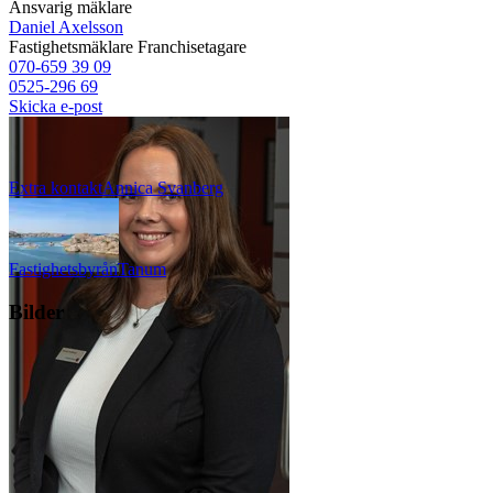
Ansvarig mäklare
Daniel Axelsson
Fastighetsmäklare
Franchisetagare
070-659 39 09
0525-296 69
Skicka e-post
Extra kontakt
Annica
Svanberg
Fastighetsbyrån
Tanum
Bilder