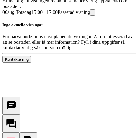
Anmäl dig till visningen redan nu så håller vi dig uppdaterad om
bostaden.
06
aug.
Torsdag
15:00 - 17:00
Passerad visning
Inga aktuella visningar
För närvarande finns inga planerade visningar. Är du intresserad av
att se bostaden eller få mer information? Fyll i dina uppgifter så
kontaktar vi dig så snart som möjligt.
Kontakta mig