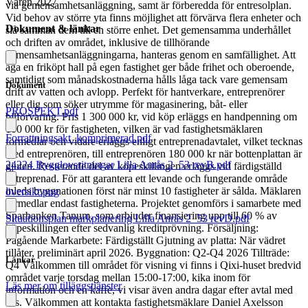
Våren 2027
via gemensamhetsanläggning, samt är förberedda för entresolplan.
Vid behov av större yta finns möjlighet att förvärva flera enheter och
Dokument & länkar
slå samman dem till en större enhet. Det gemensamma underhållet
och driften av området, inklusive de tillhörande
gemensamhetsanläggningarna, hanteras genom en samfällighet. Att
äga en friköpt hall på egen fastighet ger både frihet och oberoende,
samtidigt som månadskostnaderna hålls låga tack vare gemensam
Dokument
drift av vatten och avlopp. Perfekt för hantverkare, entreprenörer
eller dig som söker utrymme för magasinering, båt- eller
PROSPEKT.pdf
bilförvaring. Pris 1 300 000 kr, vid köp erläggs en handpenning om
100 000 kr för fastigheten, vilken är vad fastighetsmäklaren
Forrattningsakt_komprimerad.pdf
förmedlar och vidare erläggs enligt entreprenadavtalet, vilket tecknas
med entreprenören, till entreprenören 180 000 kr när bottenplattan är
24224 Bygglovsritningar Lilla Anrås 2_53 revB.pdf
gjuten. Resterande del av köpeskillingen erläggs vid färdigställd
entreprenad. För att garantera ett levande och fungerande område
inleds byggnationen först när minst 10 fastigheter är sålda. Mäklaren
översikt.png
förmedlar endast fastigheterna. Projektet genomförs i samarbete med
Sparbanken Tanum, som erbjuder finansiering upp till 60 % av
Situationsplan markplanering Lilla Anrås 2_53 revD.pdf
köpeskillingen efter sedvanlig kreditprövning. Försäljning:
Pågående Markarbete: Färdigställt Gjutning av platta: När vädret
tillåter, preliminärt april 2026. Byggnation: Q2-Q4 2026 Tillträde:
Länkar
Q4 Välkommen till området för visning vi finns i Qixi-huset bredvid
området varje torsdag mellan 15:00-17:00, kika inom för
Läs mer om tilläggstjänster
information och en kaffe, vi visar även andra dagar efter avtal med
oss. Välkommen att kontakta fastighetsmäklare Daniel Axelsson