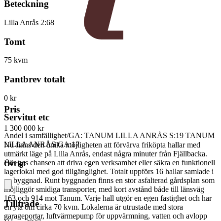
Beteckning
Lilla Anrås 2:68
Tomt
75 kvm
Pantbrev totalt
0 kr
Pris
Servitut etc
1 300 000 kr
Andel i samfällighet/GA: TANUM LILLA ANRÅS S:19 TANUM
LILLA ANRÅS GA:17
Nu finns den unika möjligheten att förvärva friköpta hallar med
utmärkt läge på Lilla Anrås, endast några minuter från Fjällbacka.
Här ges chansen att driva egen verksamhet eller säkra en funktionell
Övrigt
lagerlokal med god tillgänglighet. Totalt uppförs 16 hallar samlade i
en byggnad. Runt byggnaden finns en stor asfalterad gårdsplan som
möjliggör smidiga transporter, med kort avstånd både till länsväg
163 och 914 mot Tanum. Varje hall utgör en egen fastighet och har
Tillträde
en yta om cirka 70 kvm. Lokalerna är utrustade med stora
garageportar, luftvärmepump för uppvärmning, vatten och avlopp