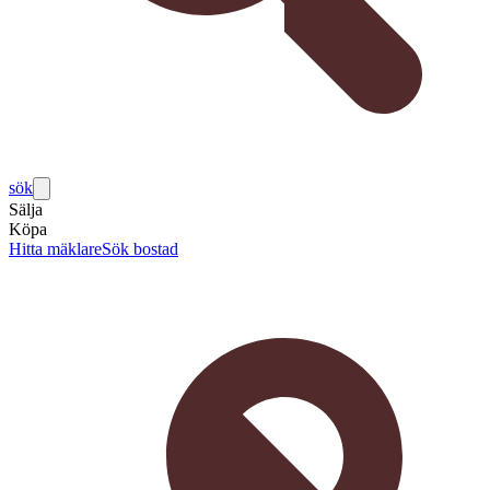
sök
Sälja
Köpa
Hitta mäklare
Sök bostad