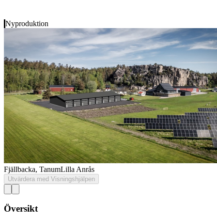
Nyproduktion
Fjällbacka, Tanum
Lilla Anrås
Utvärdera med Visningshjälpen
Översikt