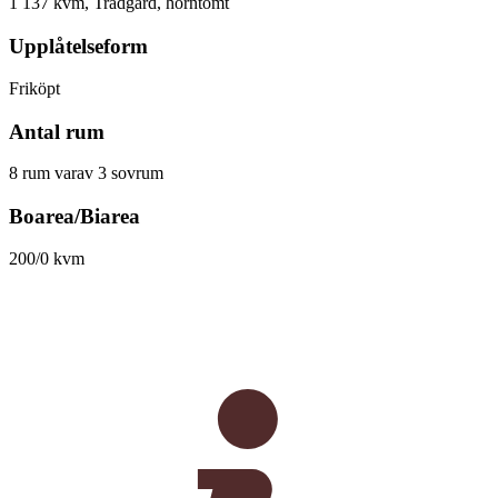
1 137 kvm, Trädgård, hörntomt
Upplåtelseform
Friköpt
Antal rum
8 rum varav 3 sovrum
Boarea/Biarea
200/0 kvm