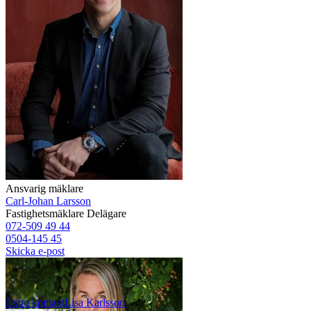
Ansvarig mäklare
Carl-Johan Larsson
Fastighetsmäklare
Delägare
072-509 49 44
0504-145 45
Skicka e-post
Extra kontakt
Lisa
Karlsson