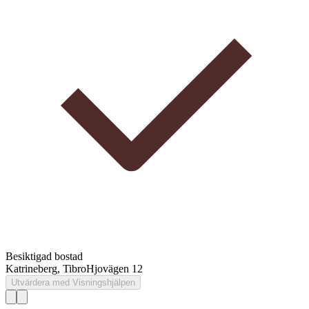
Besiktigad bostad
Katrineberg, Tibro
Hjovägen 12
Utvärdera med Visningshjälpen