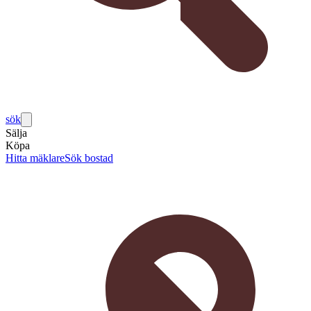
sök
Sälja
Köpa
Hitta mäklare
Sök bostad