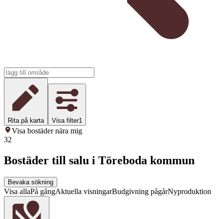
Rita på karta
Visa filter
1
Visa bostäder nära mig
32
Bostäder till salu i Töreboda kommun
Bevaka sökning
Visa alla
På gång
Aktuella visningar
Budgivning pågår
Nyproduktion