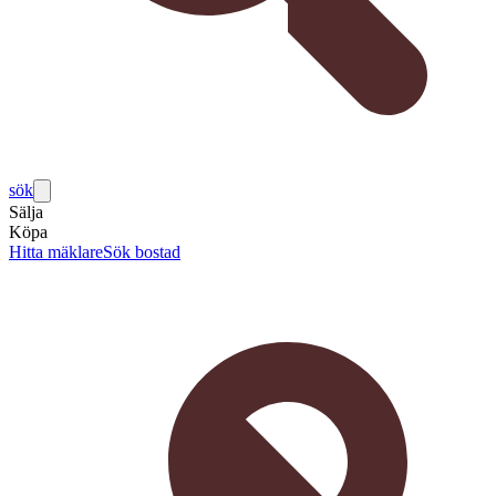
sök
Sälja
Köpa
Hitta mäklare
Sök bostad