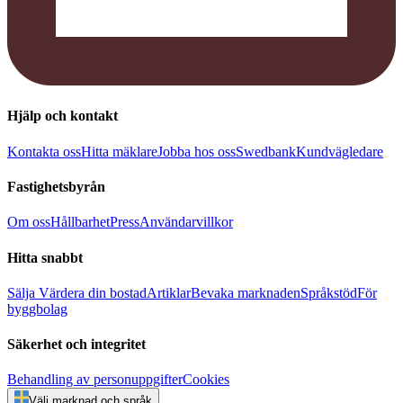
Hjälp och kontakt
Kontakta oss
Hitta mäklare
Jobba hos oss
Swedbank
Kundvägledare
Fastighetsbyrån
Om oss
Hållbarhet
Press
Användarvillkor
Hitta snabbt
Sälja
Värdera din bostad
Artiklar
Bevaka marknaden
Språkstöd
För
byggbolag
Säkerhet och integritet
Behandling av personuppgifter
Cookies
Välj marknad och språk