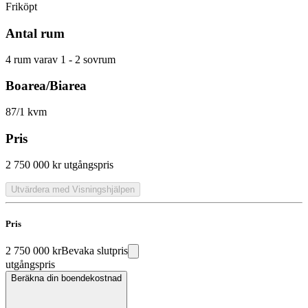
Friköpt
Antal rum
4 rum varav 1 - 2 sovrum
Boarea/Biarea
87/1 kvm
Pris
2 750 000 kr
utgångspris
Utvärdera med Visningshjälpen
Pris
2 750 000 kr
Bevaka slutpris
utgångspris
Beräkna din boendekostnad