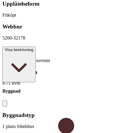
Upplåtelseform
Friköpt
Webbnr
5260-32178
Antal rum
Visa beskrivning
4 rum varav 1 - 2 sovrum
Boarea/Biarea
87/1 kvm
Byggnad
Byggnadstyp
1 plans fritidshus