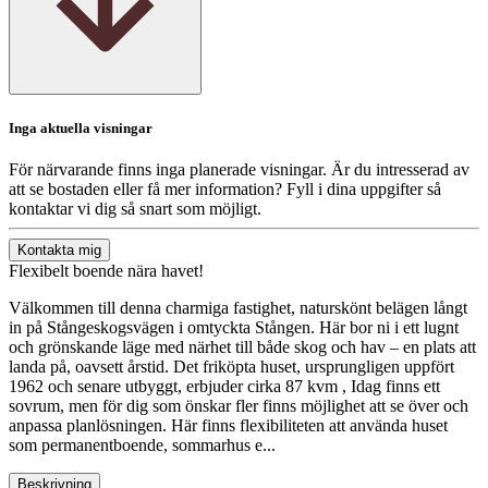
Inga aktuella visningar
För närvarande finns inga planerade visningar. Är du intresserad av
att se bostaden eller få mer information? Fyll i dina uppgifter så
kontaktar vi dig så snart som möjligt.
Kontakta mig
Flexibelt boende nära havet!
Välkommen till denna charmiga fastighet, naturskönt belägen långt
in på Stångeskogsvägen i omtyckta Stången. Här bor ni i ett lugnt
och grönskande läge med närhet till både skog och hav – en plats att
landa på, oavsett årstid. Det friköpta huset, ursprungligen uppfört
1962 och senare utbyggt, erbjuder cirka 87 kvm , Idag finns ett
sovrum, men för dig som önskar fler finns möjlighet att se över och
anpassa planlösningen. Här finns flexibiliteten att använda huset
som permanentboende, sommarhus e...
Beskrivning