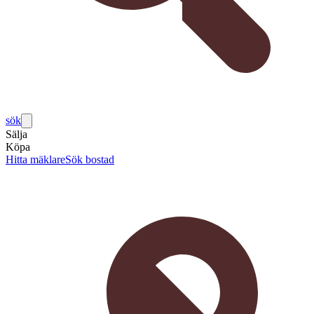
sök
Sälja
Köpa
Hitta mäklare
Sök bostad