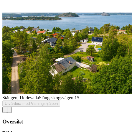
Stången, Uddevalla
Stångeskogsvägen 15
Utvärdera med Visningshjälpen
Översikt