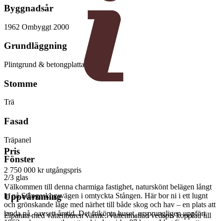
Byggnadsår
1962 Ombyggt 2000
Grundläggning
Plintgrund & betongplatta
Stomme
Trä
Fasad
Träpanel
Pris
Fönster
2 750 000 kr
utgångspris
2/3 glas
Välkommen till denna charmiga fastighet, naturskönt belägen långt
in på Stångeskogsvägen i omtyckta Stången. Här bor ni i ett lugnt
Uppvärmning
och grönskande läge med närhet till både skog och hav – en plats att
landa på, oavsett årstid. Det friköpta huset, ursprungligen uppfört
Elpanna med vattenburen värme. Vattenmatlad vedspis kopplad till