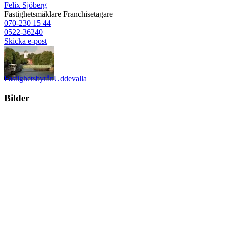
Felix Sjöberg
Fastighetsmäklare
Franchisetagare
070-230 15 44
0522-36240
Skicka e-post
Fastighetsbyrån
Uddevalla
Bilder