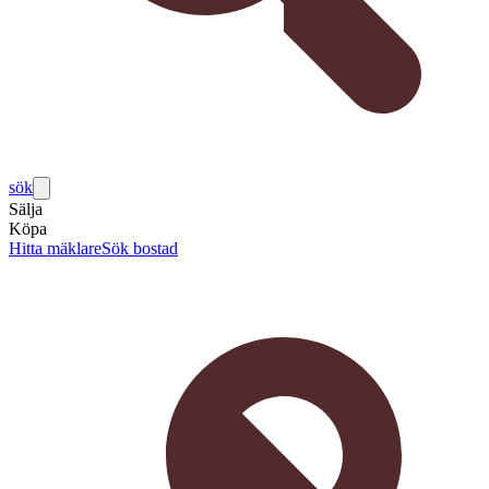
sök
Sälja
Köpa
Hitta mäklare
Sök bostad