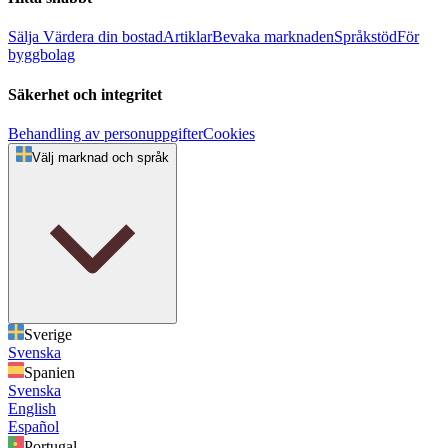
Sälja
Värdera din bostad
Artiklar
Bevaka marknaden
Språkstöd
För
byggbolag
Säkerhet och integritet
Behandling av personuppgifter
Cookies
Välj marknad och språk
Sverige
Svenska
Spanien
Svenska
English
Español
Portugal