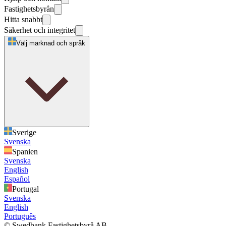
Fastighetsbyrån
Hitta snabbt
Säkerhet och integritet
Välj marknad och språk
Sverige
Svenska
Spanien
Svenska
English
Español
Portugal
Svenska
English
Português
© Swedbank Fastighetsbyrå AB