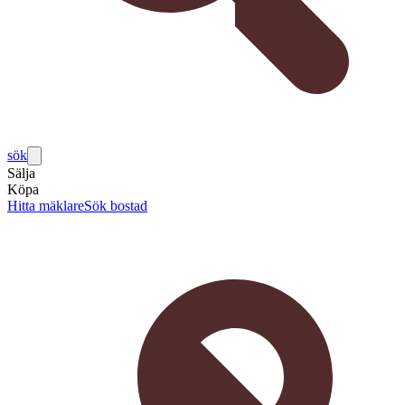
sök
Sälja
Köpa
Hitta mäklare
Sök bostad