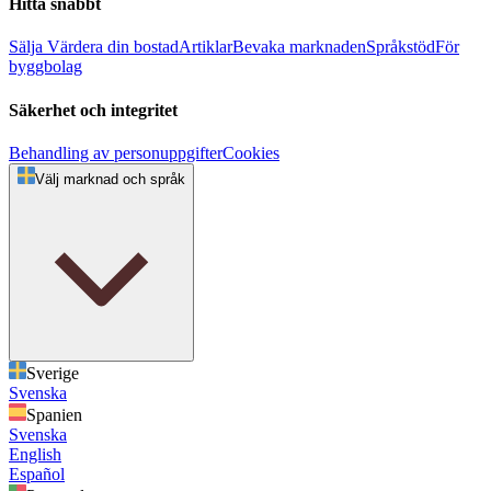
Hitta snabbt
Sälja
Värdera din bostad
Artiklar
Bevaka marknaden
Språkstöd
För
byggbolag
Säkerhet och integritet
Behandling av personuppgifter
Cookies
Välj marknad och språk
Sverige
Svenska
Spanien
Svenska
English
Español