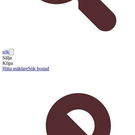
sök
Sälja
Köpa
Hitta mäklare
Sök bostad