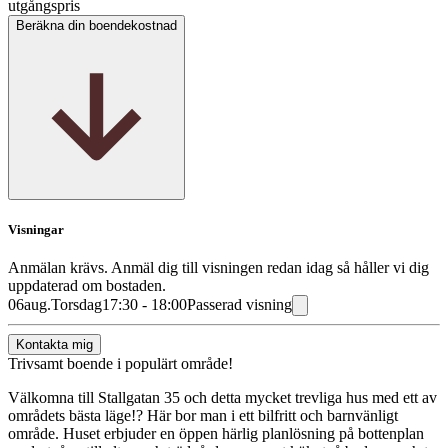
utgångspris
Beräkna din boendekostnad
Visningar
Anmälan krävs. Anmäl dig till visningen redan idag så håller vi dig
uppdaterad om bostaden.
06
aug.
Torsdag
17:30 - 18:00
Passerad visning
Kontakta mig
Trivsamt boende i populärt område!
Välkomna till Stallgatan 35 och detta mycket trevliga hus med ett av
områdets bästa läge!? Här bor man i ett bilfritt och barnvänligt
område. Huset erbjuder en öppen härlig planlösning på bottenplan