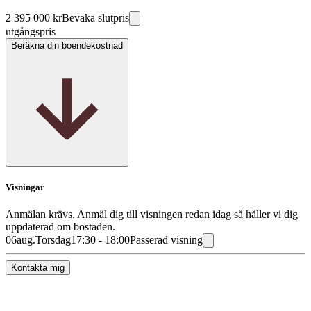
2 395 000 kr
Bevaka slutpris
utgångspris
Beräkna din boendekostnad
Visningar
Anmälan krävs. Anmäl dig till visningen redan idag så håller vi dig
uppdaterad om bostaden.
06
aug.
Torsdag
17:30 - 18:00
Passerad visning
Kontakta mig