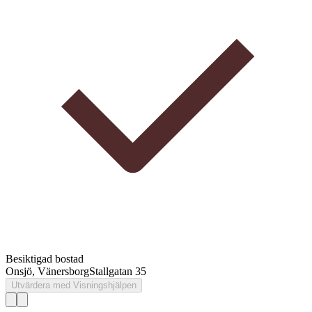
Besiktigad bostad
Onsjö, Vänersborg
Stallgatan 35
Utvärdera med Visningshjälpen