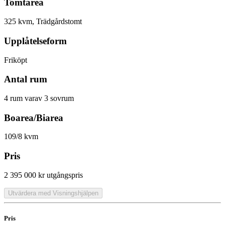
Tomtarea
325 kvm, Trädgårdstomt
Upplåtelseform
Friköpt
Antal rum
4 rum varav 3 sovrum
Boarea/Biarea
109/8 kvm
Pris
2 395 000 kr
utgångspris
Utvärdera med Visningshjälpen
Pris