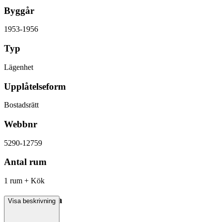
Byggår
1953-1956
Typ
Lägenhet
Upplåtelseform
Bostadsrätt
Webbnr
5290-12759
Antal rum
1 rum + Kök
Boarea/Biarea
Visa beskrivning
40 kvm