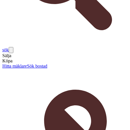
sök
Sälja
Köpa
Hitta mäklare
Sök bostad