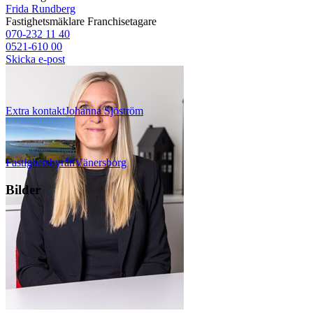
Frida Rundberg
Fastighetsmäklare
Franchisetagare
070-232 11 40
0521-610 00
Skicka e-post
Extra kontakt
Johanna
Sjöström
Fastighetsbyrån
Vänersborg
Bilder