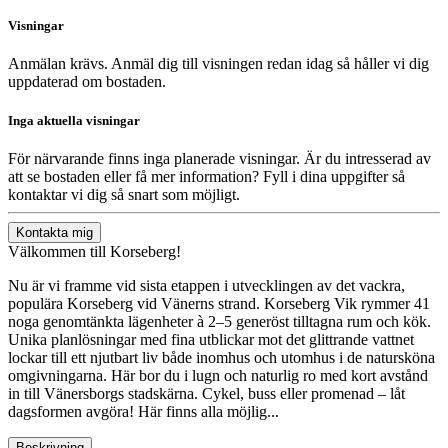
Visningar
Anmälan krävs. Anmäl dig till visningen redan idag så håller vi dig
uppdaterad om bostaden.
Inga aktuella visningar
För närvarande finns inga planerade visningar. Är du intresserad av
att se bostaden eller få mer information? Fyll i dina uppgifter så
kontaktar vi dig så snart som möjligt.
Kontakta mig
Välkommen till Korseberg!
Nu är vi framme vid sista etappen i utvecklingen av det vackra,
populära Korseberg vid Vänerns strand. Korseberg Vik rymmer 41
noga genomtänkta lägenheter à 2–5 generöst tilltagna rum och kök.
Unika planlösningar med fina utblickar mot det glittrande vattnet
lockar till ett njutbart liv både inomhus och utomhus i de natursköna
omgivningarna. Här bor du i lugn och naturlig ro med kort avstånd
in till Vänersborgs stadskärna. Cykel, buss eller promenad – låt
dagsformen avgöra! Här finns alla möjlig...
Beskrivning