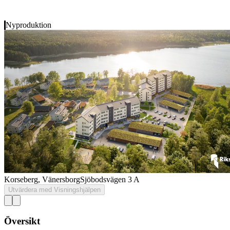
Nyproduktion
Korseberg, Vänersborg
Sjöbodsvägen 3 A
Utvärdera med Visningshjälpen
Översikt