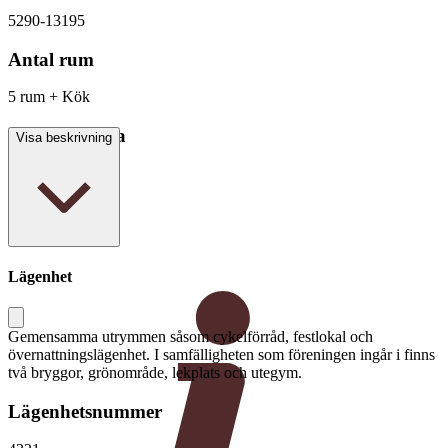
5290-13195
Antal rum
5 rum + Kök
Boarea/Biarea
Visa beskrivning
106 kvm
Lägenhet
Gemensamma utrymmen såsom cykelförråd, festlokal och
övernattningslägenhet. I samfälligheten som föreningen ingår i finns
två bryggor, grönområde, lekplats och utegym.
Lägenhetsnummer