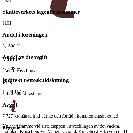
4321
Skatteverkets lägenhetsnummer
1101
Andel i föreningen
3,1608 %
Andel av årsavgift
Våning
3,1608 %
2 av 5. Hiss finns
Indirekt nettoskuldsättning
Pris
1 158 117 kr
3 420 000 kr
fast pris
Avgift
7 727 kr/månad
inkl värme och förråd i komplementsbyggnad
Nu är vi framme vid sista etappen i utvecklingen av det vackra,
Byggnad
populära Korseberg vid Vänerns strand. Korseberg Vik rymmer 41