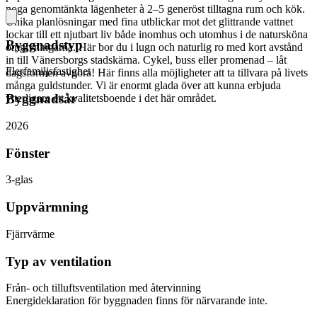
noga genomtänkta lägenheter à 2–5 generöst tilltagna rum och kök.
Unika planlösningar med fina utblickar mot det glittrande vattnet
lockar till ett njutbart liv både inomhus och utomhus i de natursköna
Byggnadstyp
omgivningarna. Här bor du i lugn och naturlig ro med kort avstånd
in till Vänersborgs stadskärna. Cykel, buss eller promenad – låt
Flerfamiljsfastighet
dagsformen avgöra! Här finns alla möjligheter att ta tillvara på livets
många guldstunder. Vi är enormt glada över att kunna erbjuda
Byggnadsår
ytterligare ett kvalitetsboende i det här området.
2026
Fönster
3-glas
Uppvärmning
Fjärrvärme
Typ av ventilation
Från- och tilluftsventilation med återvinning
Energideklaration för byggnaden finns för närvarande inte.