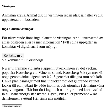
Visningar
Anmälan krävs. Anmäl dig till visningen redan idag så håller vi dig
uppdaterad om bostaden.
Inga aktuella visningar
För närvarande finns inga planerade visningar. Är du intresserad av
att se bostaden eller få mer information? Fyll i dina uppgifter så
kontaktar vi dig så snart som möjligt.
Kontakta mig
Välkommen till Korseberg!
Nu är vi framme vid sista etappen i utvecklingen av det vackra,
populära Korseberg vid Vänerns strand. Korseberg Vik rymmer 41
noga genomtänkta lägenheter à 2–5 generöst tilltagna rum och kök.
Unika planlösningar med fina utblickar mot det glittrande vattnet
lockar till ett njutbart liv både inomhus och utomhus i de natursköna
omgivningarna. Här bor du i lugn och naturlig ro med kort avstånd
in till Vänersborgs stadskärna. Cykel, buss eller promenad – låt
dagsformen avgöra! Här finns alla möjlig...
Beskrivning