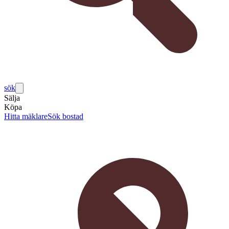
sök
Sälja
Köpa
Hitta mäklare
Sök bostad