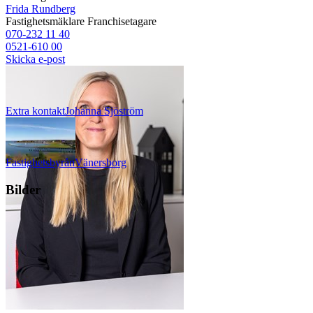
Frida Rundberg
Fastighetsmäklare
Franchisetagare
070-232 11 40
0521-610 00
Skicka e-post
Extra kontakt
Johanna
Sjöström
Fastighetsbyrån
Vänersborg
Bilder