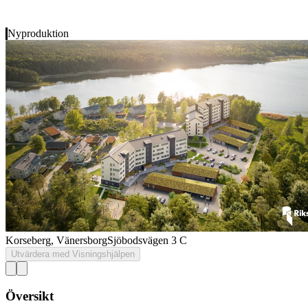
Nyproduktion
Korseberg, Vänersborg
Sjöbodsvägen 3 C
Utvärdera med Visningshjälpen
Översikt