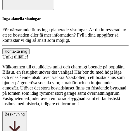
Inga aktuella visningar
För närvarande finns inga planerade visningar. Är du intresserad av
att se bostaden eller få mer information? Fyll i dina uppgifter så
kontaktar vi dig så snart som möjligt.
Kontakta mig
Unikt tillfälle!
Välkommen till ett alldeles unikt och charmigt boende på populära
Blåsut, en fastighet utöver det vanliga! Här bor du med högt läge
och enastående utsikt över vackra Vassbotten, i ett bostadshus som
bjuder på generösa sociala ytor, karaktär och en inbjudande
atmosfär. Utöver det stora bostadshuset finns en fristående byggnad
på tomten som idag rymmer stort garage samt övernattningsrum.
Fastigheten erbjuder även en förrådsbyggnad samt ett fantastiskt
lusthus med historia, tidigare ett tornrum f...
Beskrivning