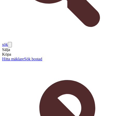
sök
Sälja
Köpa
Hitta mäklare
Sök bostad