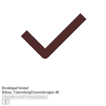
Besiktigad bostad
Blåsut, Vänersborg
Öxneredsvägen 48
Utvärdera med Visningshjälpen