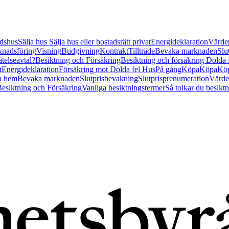
tidshus
Sälja hus
Sälja hus eller bostadsrätt privat
Energideklaration
Värder
nadsföring
Visning
Budgivning
Kontrakt
Tillträde
Bevaka marknaden
Slu
åtelseavtal?
Besiktning och Försäkring
Besiktning och försäkring Dolda
t
Energideklaration
Försäkring mot Dolda fel Hus
På gång
Köpa
Köpa
Köp
a hem
Bevaka marknaden
Slutprisbevakning
Slutprisprenumeration
Värde
esiktning och Försäkring
Vanliga besiktningstermer
Så tolkar du besikt