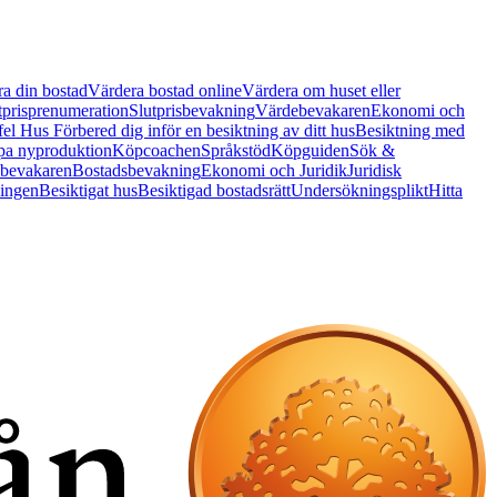
a din bostad
Värdera bostad online
Värdera om huset eller
tprisprenumeration
Slutprisbevakning
Värdebevakaren
Ekonomi och
 fel Hus
Förbered dig inför en besiktning av ditt hus
Besiktning med
a nyproduktion
Köpcoachen
Språkstöd
Köpguiden
Sök &
bevakaren
Bostadsbevakning
Ekonomi och Juridik
Juridisk
ningen
Besiktigat hus
Besiktigad bostadsrätt
Undersökningsplikt
Hitta