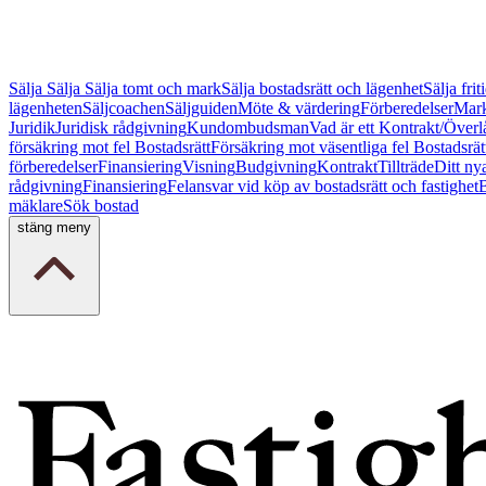
Sälja
Sälja
Sälja tomt och mark
Sälja bostadsrätt och lägenhet
Sälja fri
lägenheten
Säljcoachen
Säljguiden
Möte & värdering
Förberedelser
Mark
Juridik
Juridisk rådgivning
Kundombudsman
Vad är ett Kontrakt/Överl
försäkring mot fel Bostadsrätt
Försäkring mot väsentliga fel Bostadsrät
förberedelser
Finansiering
Visning
Budgivning
Kontrakt
Tillträde
Ditt ny
rådgivning
Finansiering
Felansvar vid köp av bostadsrätt och fastighet
B
mäklare
Sök bostad
stäng meny