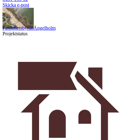
Skicka e-post
Fastighetsbyrån
Ängelholm
Projektstatus