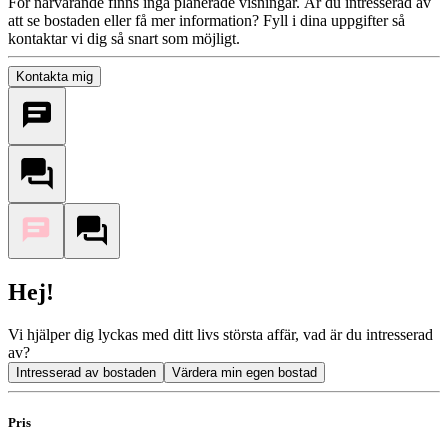
För närvarande finns inga planerade visningar. Är du intresserad av
att se bostaden eller få mer information? Fyll i dina uppgifter så
kontaktar vi dig så snart som möjligt.
Kontakta mig
Hej!
Vi hjälper dig lyckas med ditt livs största affär, vad är du intresserad
av?
Intresserad av bostaden
Värdera min egen bostad
Pris