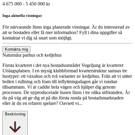
4 675 000 - 5 450 000 kr
Inga aktuella visningar
För närvarande finns inga planerade visningar. Är du intresserad av
att se bostaden eller få mer information? Fyll i dina uppgifter så
kontaktar vi dig så snart som möjligt.
Kontakta mig
Naturnära parhus och kedjehus
Första kvarteret i det nya bostadsområdet Vegeljung är kvarteret
Utslagsplatsen. I en mysig klubbformad kvarterstruktur samsas tre
hustyper: ett växahus och två varianter av kedjehus. Från att vi sätter
bollen i rullning och fram till inflyttningsdagen går vi rundan
tillsammans. Vi är caddie hela vägen och hjälper dig genom
processen. De nyproducerade husen finns i tre olika utföranden. Är
du på väg att ge dig ut på din första runda på bostadsmarknaden
eller är du en erfaren spelare? Oavsett vi...
Beskrivning