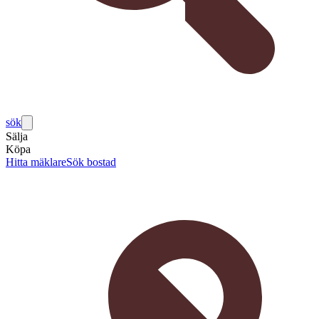
sök
Sälja
Köpa
Hitta mäklare
Sök bostad