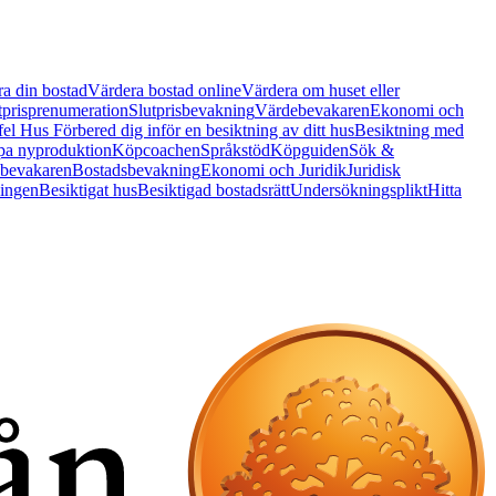
a din bostad
Värdera bostad online
Värdera om huset eller
tprisprenumeration
Slutprisbevakning
Värdebevakaren
Ekonomi och
 fel Hus
Förbered dig inför en besiktning av ditt hus
Besiktning med
a nyproduktion
Köpcoachen
Språkstöd
Köpguiden
Sök &
bevakaren
Bostadsbevakning
Ekonomi och Juridik
Juridisk
ningen
Besiktigat hus
Besiktigad bostadsrätt
Undersökningsplikt
Hitta