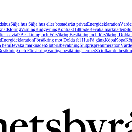
tidshus
Sälja hus
Sälja hus eller bostadsrätt privat
Energideklaration
Värder
nadsföring
Visning
Budgivning
Kontrakt
Tillträde
Bevaka marknaden
Slu
åtelseavtal?
Besiktning och Försäkring
Besiktning och försäkring Dolda
t
Energideklaration
Försäkring mot Dolda fel Hus
På gång
Köpa
Köpa
Köp
a hem
Bevaka marknaden
Slutprisbevakning
Slutprisprenumeration
Värde
esiktning och Försäkring
Vanliga besiktningstermer
Så tolkar du besikt