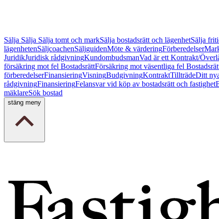
Sälja
Sälja
Sälja tomt och mark
Sälja bostadsrätt och lägenhet
Sälja fri
lägenheten
Säljcoachen
Säljguiden
Möte & värdering
Förberedelser
Mark
Juridik
Juridisk rådgivning
Kundombudsman
Vad är ett Kontrakt/Överl
försäkring mot fel Bostadsrätt
Försäkring mot väsentliga fel Bostadsrät
förberedelser
Finansiering
Visning
Budgivning
Kontrakt
Tillträde
Ditt ny
rådgivning
Finansiering
Felansvar vid köp av bostadsrätt och fastighet
B
mäklare
Sök bostad
stäng meny