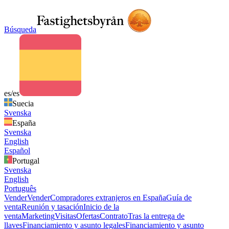
Búsqueda
es/es
Suecia
Svenska
España
Svenska
English
Español
Portugal
Svenska
English
Português
Vender
Vender
Compradores extranjeros en España
Guía de
venta
Reunión y tasación
Inicio de la
venta
Marketing
Visitas
Ofertas
Contrato
Tras la entrega de
llaves
Financiamiento y asunto legales
Financiamiento y asunto