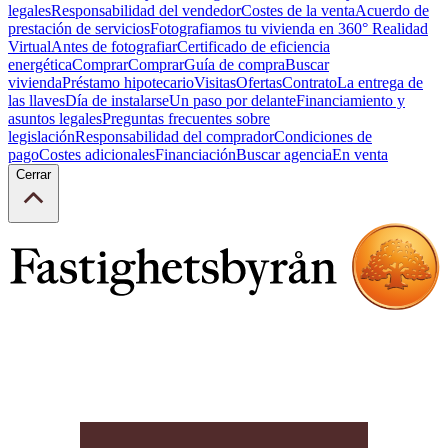
legales
Responsabilidad del vendedor
Costes de la venta
Acuerdo de
prestación de servicios
Fotografiamos tu vivienda en 360° Realidad
Virtual
Antes de fotografiar
Certificado de eficiencia
energética
Comprar
Comprar
Guía de compra
Buscar
vivienda
Préstamo hipotecario
Visitas
Ofertas
Contrato
La entrega de
las llaves
Día de instalarse
Un paso por delante
Financiamiento y
asuntos legales
Preguntas frecuentes sobre
legislación
Responsabilidad del comprador
Condiciones de
pago
Costes adicionales
Financiación
Buscar agencia
En venta
Cerrar