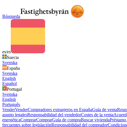
Búsqueda
es/es
Suecia
Svenska
España
Svenska
English
Español
Portugal
Svenska
English
Português
Vender
Vender
Compradores extranjeros en España
Guía de venta
Reuni
asunto legales
Responsabilidad del vendedor
Costes de la venta
Acuerdo
energética
Comprar
Comprar
Guía de compra
Buscar vivienda
Préstamo 
frecuentes sobre legislación
Responsabilidad del comprador
Condicion