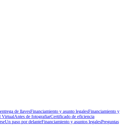
 entrega de llaves
Financiamiento y asunto legales
Financiamiento y
 Virtual
Antes de fotografiar
Certificado de eficiencia
rse
Un paso por delante
Financiamiento y asuntos legales
Preguntas