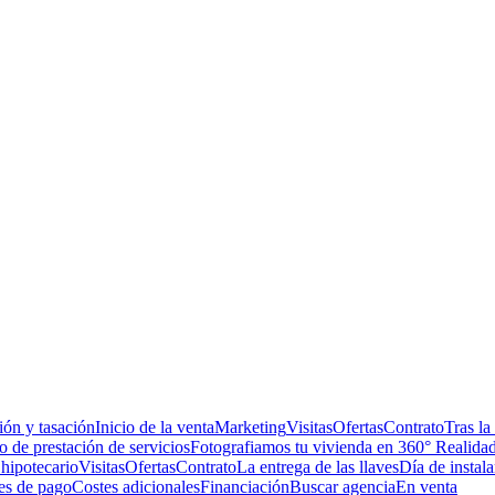
ón y tasación
Inicio de la venta
Marketing
Visitas
Ofertas
Contrato
Tras la
 de prestación de servicios
Fotografiamos tu vivienda en 360° Realidad
hipotecario
Visitas
Ofertas
Contrato
La entrega de las llaves
Día de instala
es de pago
Costes adicionales
Financiación
Buscar agencia
En venta