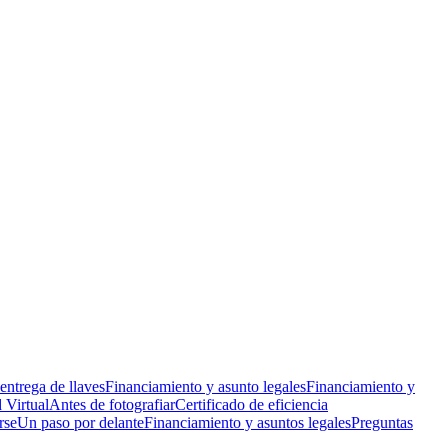
 entrega de llaves
Financiamiento y asunto legales
Financiamiento y
 Virtual
Antes de fotografiar
Certificado de eficiencia
rse
Un paso por delante
Financiamiento y asuntos legales
Preguntas