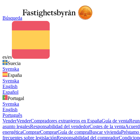
Búsqueda
es/es
Suecia
Svenska
España
Svenska
English
Español
Portugal
Svenska
English
Português
Vender
Vender
Compradores extranjeros en España
Guía de venta
Reuni
asunto legales
Responsabilidad del vendedor
Costes de la venta
Acuerdo
energética
Comprar
Comprar
Guía de compra
Buscar vivienda
Préstamo 
frecuentes sobre legislación
Responsabilidad del comprador
Condicion