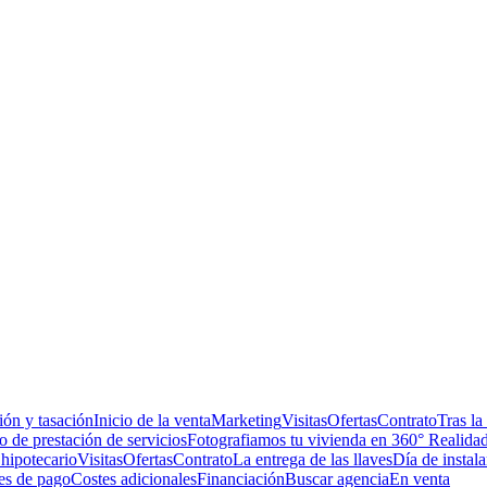
ón y tasación
Inicio de la venta
Marketing
Visitas
Ofertas
Contrato
Tras la
 de prestación de servicios
Fotografiamos tu vivienda en 360° Realidad
hipotecario
Visitas
Ofertas
Contrato
La entrega de las llaves
Día de instala
es de pago
Costes adicionales
Financiación
Buscar agencia
En venta