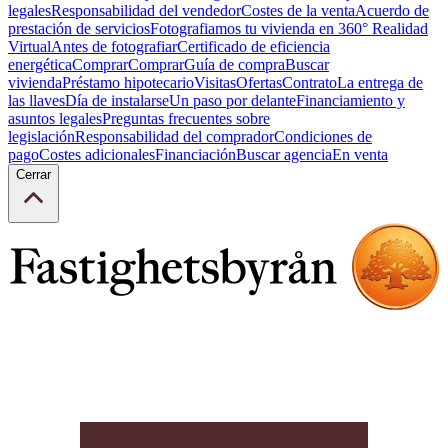
legales
Responsabilidad del vendedor
Costes de la venta
Acuerdo de
prestación de servicios
Fotografiamos tu vivienda en 360° Realidad
Virtual
Antes de fotografiar
Certificado de eficiencia
energética
Comprar
Comprar
Guía de compra
Buscar
vivienda
Préstamo hipotecario
Visitas
Ofertas
Contrato
La entrega de
las llaves
Día de instalarse
Un paso por delante
Financiamiento y
asuntos legales
Preguntas frecuentes sobre
legislación
Responsabilidad del comprador
Condiciones de
pago
Costes adicionales
Financiación
Buscar agencia
En venta
Cerrar