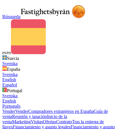
Búsqueda
es/es
Suecia
Svenska
España
Svenska
English
Español
Portugal
Svenska
English
Português
Vender
Vender
Compradores extranjeros en España
Guía de
venta
Reunión y tasación
Inicio de la
venta
Marketing
Visitas
Ofertas
Contrato
Tras la entrega de
llaves
Financiamiento y asunto legales
Financiamiento y asunto