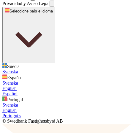
Privacidad y Aviso Legal
Seleccione país e idioma
Suecia
Svenska
España
Svenska
English
Español
Portugal
Svenska
English
Português
© Swedbank Fastighetsbyrå AB